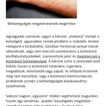
Bőrbetegségek megjelenésének megértése
legnagyobb szervünk, vagyis a bőrünk, „elválaszt” minket a
külvilágtól, ugyanakkor remek jelzőként is működik. Amikor
rettegünk a bírálatoktól, túlzottan fontosnak tartjuk mások
véleményét, vagy nem merünk szembenézni a különböző
konfliktushelyzetekkel, szervezetünk jelez és
megjelennek a
különböző bőrbetegségek
. A bőrünk színe is jelzéseket küld
felénk, hiszen a különböző hatásokra, ingerekre,
megváltozik, elvörösödik vagy sápad. Az elfojtott érzelmek
meg nem beszélése, vagy a különböző kommunikációs
problémák szintén a bőrbetegségek kialakulásához
vezethetnek.
Sokszor nagyon „egyszerű” módon segíthetünk magunkon,
hiszen egy tartalmas, „kiadós” beszélgetés megoldást
jelenthet számos lelki problémára. Gyakran látni