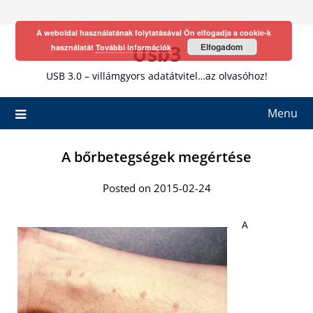
Skip
to
A weboldal használatának folytatásával Ön elfogadja a cookie-k
content
Usb3
Elfogadom
használatát
További információk
USB 3.0 – villámgyors adatátvitel…az olvasóhoz!
Menu
A bőrbetegségek megértése
Posted on 2015-02-24
A