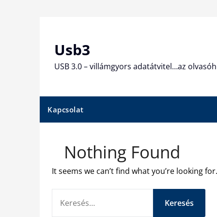
Skip
to
content
Usb3
USB 3.0 – villámgyors adatátvitel…az olvasóh
Kapcsolat
Nothing Found
It seems we can’t find what you’re looking fo
KERESÉS: