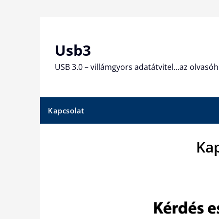
Skip
to
content
Usb3
USB 3.0 – villámgyors adatátvitel…az olvasóh
Kapcsolat
Ka