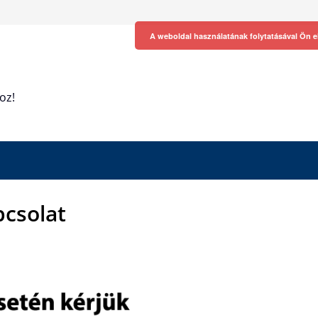
A weboldal használatának folytatásával Ön e
oz!
pcsolat