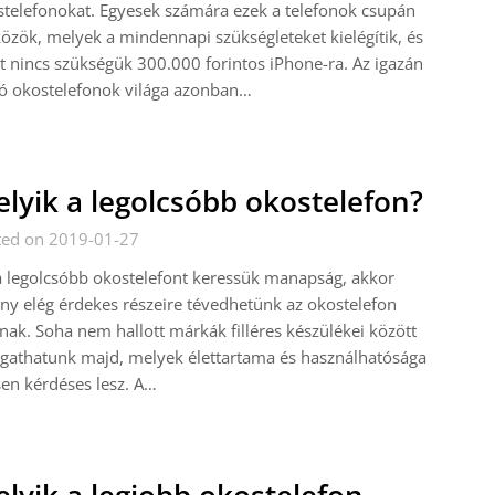
telefonokat. Egyesek számára ezek a telefonok csupán
özök, melyek a mindennapi szükségleteket kielégítik, és
t nincs szükségük 300.000 forintos iPhone-ra. Az igazán
ó okostelefonok világa azonban…
lyik a legolcsóbb okostelefon?
ted on 2019-01-27
 legolcsóbb okostelefont keressük manapság, akkor
ny elég érdekes részeire tévedhetünk az okostelefon
nak. Soha nem hallott márkák filléres készülékei között
gathatunk majd, melyek élettartama és használhatósága
en kérdéses lesz. A…