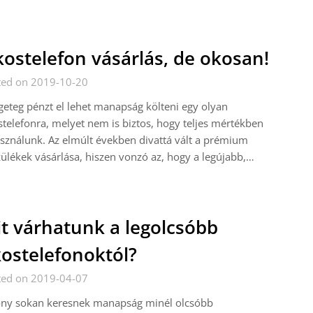
ostelefon vásárlás, de okosan!
ted on 2019-10-20
eteg pénzt el lehet manapság költeni egy olyan
telefonra, melyet nem is biztos, hogy teljes mértékben
sználunk. Az elmúlt években divattá vált a prémium
ülékek vásárlása, hiszen vonzó az, hogy a legújabb,…
t várhatunk a legolcsóbb
ostelefonoktól?
ted on 2019-04-07
ony sokan keresnek manapság minél olcsóbb