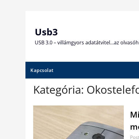
Skip
to
content
Usb3
USB 3.0 – villámgyors adatátvitel…az olvasóh
Kapcsolat
Kategória:
Okostelef
Mi
mo
Pos