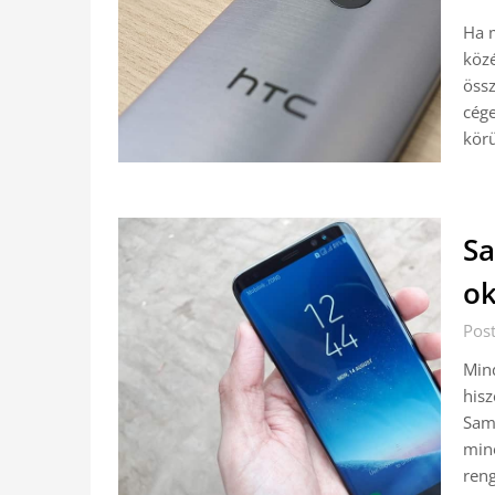
Ha 
közé
össz
cége
kör
Sa
ok
Pos
Mind
hisz
Sams
min
ren