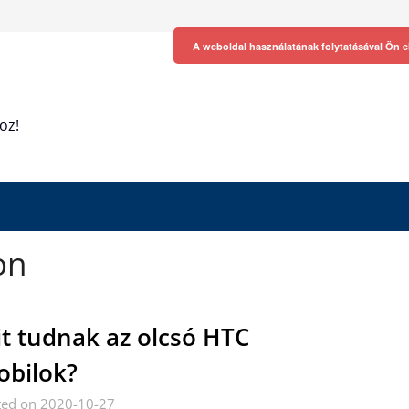
A weboldal használatának folytatásával Ön e
oz!
on
t tudnak az olcsó HTC
bilok?
ted on 2020-10-27