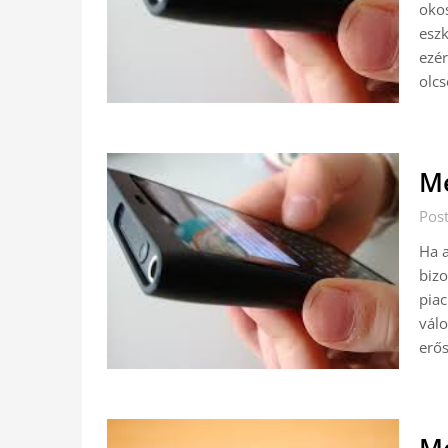
okos
eszk
ezér
olcs
Me
Pos
Ha a
bizo
piac
válo
erős