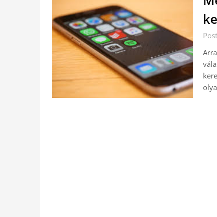
Me
ke
Pos
Arra
vála
kere
olya