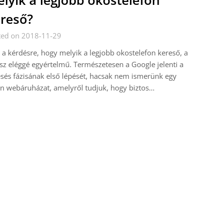
lyik a legjobb okostelefon
reső?
ted on 2018-11-29
 a kérdésre, hogy melyik a legjobb okostelefon kereső, a
sz eléggé egyértelmű. Természetesen a Google jelenti a
sés fázisának első lépését, hacsak nem ismerünk egy
n webáruházat, amelyről tudjuk, hogy biztos…