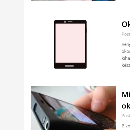
Ok
Pos
Reng
okos
kiha
kész
Mi
ok
Pos
Biz