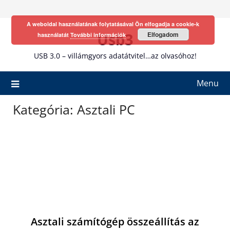
Skip
to
A weboldal használatának folytatásával Ön elfogadja a cookie-k
content
Usb3
Elfogadom
használatát
További információk
USB 3.0 – villámgyors adatátvitel…az olvasóhoz!
Menu
Kategória:
Asztali PC
Asztali számítógép összeállítás az