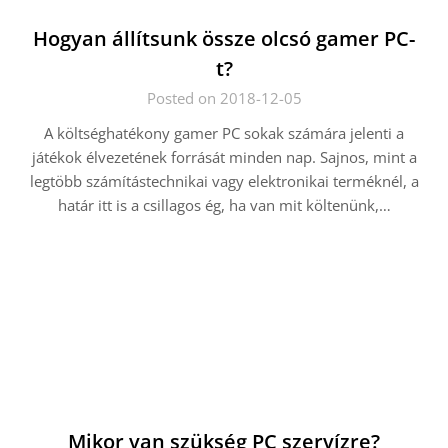
Hogyan állítsunk össze olcsó gamer PC-
t?
Posted on 2018-12-05
A költséghatékony gamer PC sokak számára jelenti a
játékok élvezetének forrását minden nap. Sajnos, mint a
legtöbb számítástechnikai vagy elektronikai terméknél, a
határ itt is a csillagos ég, ha van mit költenünk,…
Mikor van szükség PC szervízre?