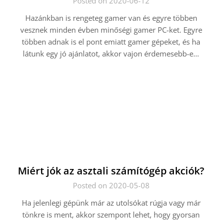
Posted on 2020-06-12
Hazánkban is rengeteg gamer van és egyre többen
vesznek minden évben minőségi gamer PC-ket. Egyre
többen adnak is el pont emiatt gamer gépeket, és ha
látunk egy jó ajánlatot, akkor vajon érdemesebb-e…
Miért jók az asztali számítógép akciók?
Posted on 2020-05-08
Ha jelenlegi gépünk már az utolsókat rúgja vagy már
tönkre is ment, akkor szempont lehet, hogy gyorsan