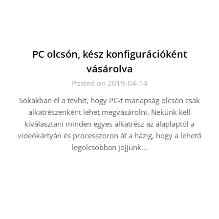
PC olcsón, kész konfigurációként
vásárolva
Posted on 2019-04-14
Sokakban él a tévhit, hogy PC-t manapság olcsón csak
alkatrészenként lehet megvásárolni. Nekünk kell
kiválasztani minden egyes alkatrész az alaplaptól a
videókártyán és processzoron át a házig, hogy a lehető
legolcsóbban jöjjünk…