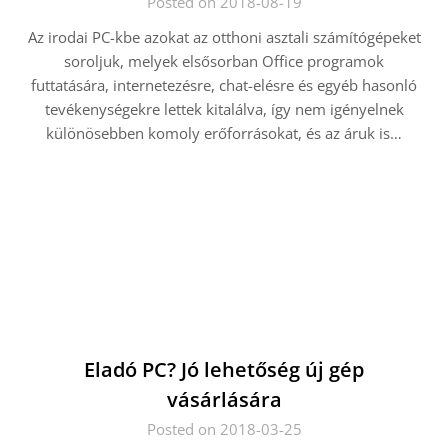
Posted on 2018-08-19
Az irodai PC-kbe azokat az otthoni asztali számítógépeket
soroljuk, melyek elsősorban Office programok
futtatására, internetezésre, chat-elésre és egyéb hasonló
tevékenységekre lettek kitalálva, így nem igényelnek
különösebben komoly erőforrásokat, és az áruk is…
Eladó PC? Jó lehetőség új gép
vásárlására
Posted on 2018-03-25