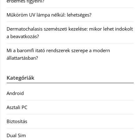
érdemes figyelni?
Műköröm UV lámpa nélkül: lehetséges?
Dermatochalasis szemészeti kezelése: mikor lehet indokolt
a beavatkozás?
Mi a baromfi itató rendszerek szerepe a modern
állattartásban?
Kategóriák
Android
Asztali PC
Biztosítás
Dual Sim