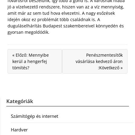
fővárosról beszélünk, így több a gond is. A városnak hiába
jó a vízelvezető rendszere, hiszen van az a víz mennyiség,
amit már az sem tud hova elvezetni. A nagy esőzések
idején okoz ez problémát több családnak is. A
duguláselhárítás Budapest szakembereivel könnyedén és
gyorsan megoldódik.
« Előző: Mennyibe
Penészmentesítők
kerül a hengerfej
vásárlása kedvező áron
tömítés?
:Következő »
Kategóriák
Számítógép és internet
Hardver