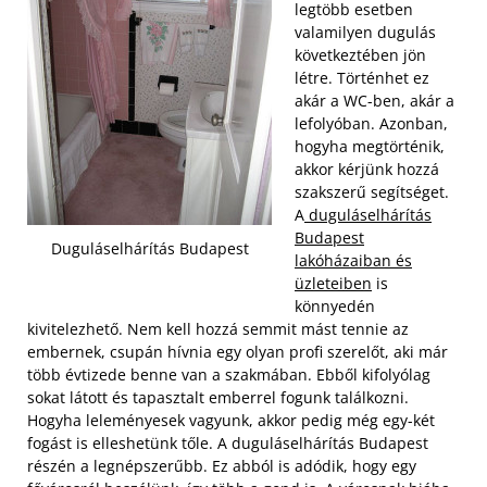
legtöbb esetben
valamilyen dugulás
következtében jön
létre. Történhet ez
akár a WC-ben, akár a
lefolyóban. Azonban,
hogyha megtörténik,
akkor kérjünk hozzá
szakszerű segítséget.
A
duguláselhárítás
Budapest
Duguláselhárítás Budapest
lakóházaiban és
üzleteiben
is
könnyedén
kivitelezhető. Nem kell hozzá semmit mást tennie az
embernek, csupán hívnia egy olyan profi szerelőt, aki már
több évtizede benne van a szakmában.
Ebből kifolyólag
sokat látott és tapasztalt emberrel fogunk találkozni.
Hogyha leleményesek vagyunk, akkor pedig még egy-két
fogást is elleshetünk tőle. A duguláselhárítás Budapest
részén a legnépszerűbb. Ez abból is adódik, hogy egy