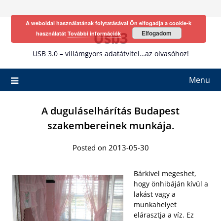
Skip
to
A weboldal használatának folytatásával Ön elfogadja a cookie-k
content
Usb3
Elfogadom
használatát
További információk
USB 3.0 – villámgyors adatátvitel…az olvasóhoz!
Menu
A duguláselhárítás Budapest
szakembereinek munkája.
Posted on 2013-05-30
Bárkivel megeshet,
hogy önhibáján kívül a
lakást vagy a
munkahelyet
elárasztja a víz. Ez