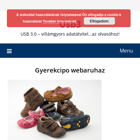
Skip
to
A weboldal használatának folytatásával Ön elfogadja a cookie-k
content
Usb3
Elfogadom
használatát
További információk
USB 3.0 – villámgyors adatátvitel…az olvasóhoz!
Menu
Gyerekcipo webaruhaz