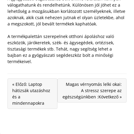
válogathatunk és rendelhetünk. Különösen jól jöhet ez a
lehetőség a mozgásukban korlátozott személyeknek, illetve
azoknak, akik csak nehezen jutnak el olyan üzletekbe, ahol
a megszokott, jól bevált termékek kaphatóak.
A termékpalettán szerepelnek otthoni ápoláshoz való
eszközök, járókeretek, szék- és ágysegédek, ortézisek,
tisztasági termékek stb. Tehát, nagy segítség lehet a
bajban ez a gyógyászati segédeszköz bolt a minőségi
termékeivel.
« Előző: Laptop
Magas vérnyomás lelki okai:
hátizsák utazáshoz
A stressz szerepe az
és a
egészségünkben :Következő »
mindennapokra