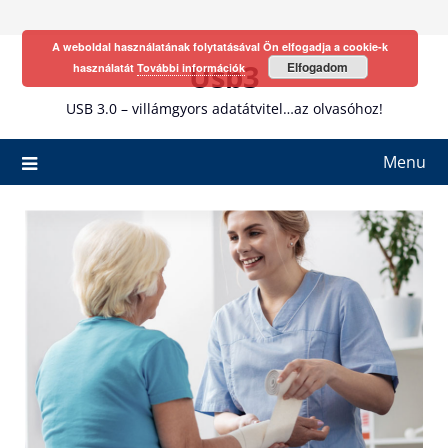
Skip
to
A weboldal használatának folytatásával Ön elfogadja a cookie-k
content
Usb3
Elfogadom
használatát
További információk
USB 3.0 – villámgyors adatátvitel…az olvasóhoz!
Menu