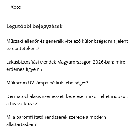
Xbox
Legutóbbi bejegyzések
Műszaki ellenőr és generálkivitelező különbsége: mit jelent
ez építtetőként?
Lakásbiztosítási trendek Magyarországon 2026-ban: mire
érdemes figyelni?
Műköröm UV lámpa nélkül: lehetséges?
Dermatochalasis szemészeti kezelése: mikor lehet indokolt
a beavatkozás?
Mi a baromfi itató rendszerek szerepe a modern
állattartásban?