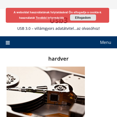
Skip
to
A weboldal használatának folytatásával Ön elfogadja a cookie-k
content
Usb3
Elfogadom
használatát
További információk
USB 3.0 – villámgyors adatátvitel…az olvasóhoz!
Menu
hardver