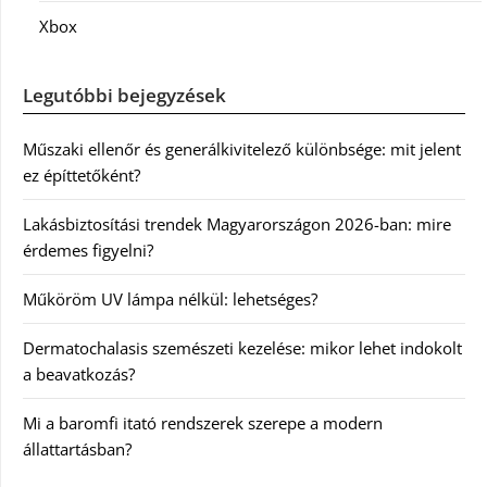
Xbox
Legutóbbi bejegyzések
Műszaki ellenőr és generálkivitelező különbsége: mit jelent
ez építtetőként?
Lakásbiztosítási trendek Magyarországon 2026-ban: mire
érdemes figyelni?
Műköröm UV lámpa nélkül: lehetséges?
Dermatochalasis szemészeti kezelése: mikor lehet indokolt
a beavatkozás?
Mi a baromfi itató rendszerek szerepe a modern
állattartásban?