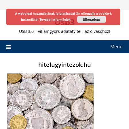
Skip
to
A weboldal használatának folytatásával Ön elfogadja a cookie-k
content
Usb3
Elfogadom
használatát
További információk
USB 3.0 – villámgyors adatátvitel…az olvasóhoz!
Menu
hitelugyintezok.hu