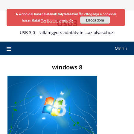
Skip
to
A weboldal használatának folytatásával Ön elfogadja a cookie-k
content
Usb3
Elfogadom
használatát
További információk
USB 3.0 – villámgyors adatátvitel…az olvasóhoz!
Menu
windows 8