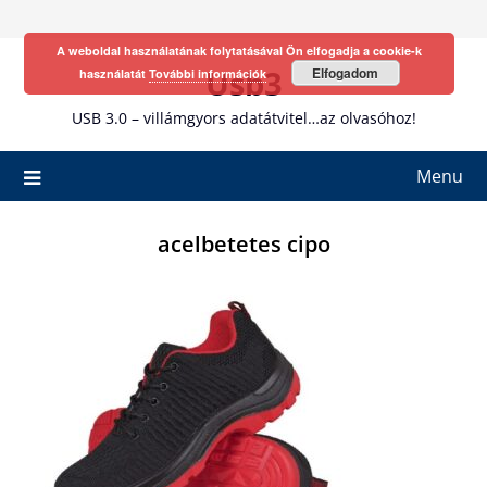
Skip
to
A weboldal használatának folytatásával Ön elfogadja a cookie-k
content
Usb3
Elfogadom
használatát
További információk
USB 3.0 – villámgyors adatátvitel…az olvasóhoz!
Menu
acelbetetes cipo