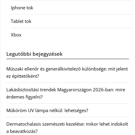
Iphone tok
Tablet tok
Xbox
Legutóbbi bejegyzések
Műszaki ellenőr és generálkivitelező különbsége: mit jelent
ez építtetőként?
Lakásbiztosítási trendek Magyarországon 2026-ban: mire
érdemes figyelni?
Műköröm UV lámpa nélkül: lehetséges?
Dermatochalasis szemészeti kezelése: mikor lehet indokolt
a beavatkozás?