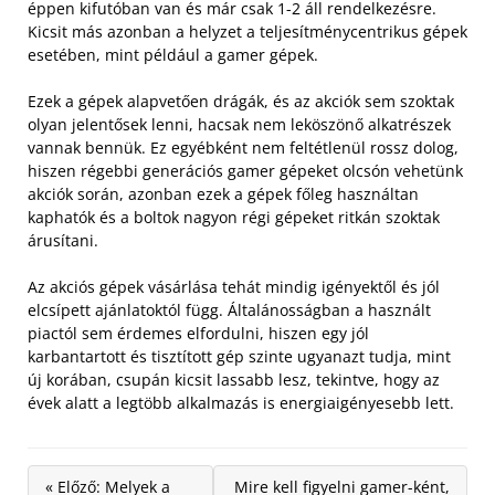
éppen kifutóban van és már csak 1-2 áll rendelkezésre.
Kicsit más azonban a helyzet a teljesítménycentrikus gépek
esetében, mint például a gamer gépek.
Ezek a gépek alapvetően drágák, és az akciók sem szoktak
olyan jelentősek lenni, hacsak nem leköszönő alkatrészek
vannak bennük. Ez egyébként nem feltétlenül rossz dolog,
hiszen régebbi generációs gamer gépeket olcsón vehetünk
akciók során, azonban ezek a gépek főleg használtan
kaphatók és a boltok nagyon régi gépeket ritkán szoktak
árusítani.
Az akciós gépek vásárlása tehát mindig igényektől és jól
elcsípett ajánlatoktól függ. Általánosságban a használt
piactól sem érdemes elfordulni, hiszen egy jól
karbantartott és tisztított gép szinte ugyanazt tudja, mint
új korában, csupán kicsit lassabb lesz, tekintve, hogy az
évek alatt a legtöbb alkalmazás is energiaigényesebb lett.
« Előző: Melyek a
Mire kell figyelni gamer-ként,