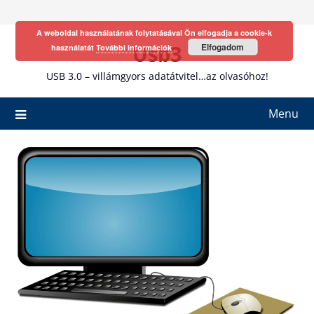
Skip
to
A weboldal használatának folytatásával Ön elfogadja a cookie-k
content
Usb3
Elfogadom
használatát
További információk
USB 3.0 – villámgyors adatátvitel…az olvasóhoz!
Menu