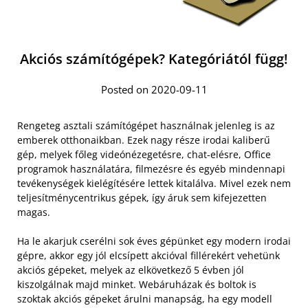
Akciós számítógépek? Kategóriától függ!
Posted on 2020-09-11
Rengeteg asztali számítógépet használnak jelenleg is az
emberek otthonaikban. Ezek nagy része irodai kaliberű
gép, melyek főleg videónézegetésre, chat-elésre, Office
programok használatára, filmezésre és egyéb mindennapi
tevékenységek kielégítésére lettek kitalálva. Mivel ezek nem
teljesítménycentrikus gépek, így áruk sem kifejezetten
magas.
Ha le akarjuk cserélni sok éves gépünket egy modern irodai
gépre, akkor egy jól elcsípett akcióval fillérekért vehetünk
akciós gépeket, melyek az elkövetkező 5 évben jól
kiszolgálnak majd minket. Webáruházak és boltok is
szoktak akciós gépeket árulni manapság, ha egy modell