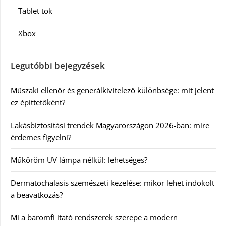
Tablet tok
Xbox
Legutóbbi bejegyzések
Műszaki ellenőr és generálkivitelező különbsége: mit jelent
ez építtetőként?
Lakásbiztosítási trendek Magyarországon 2026-ban: mire
érdemes figyelni?
Műköröm UV lámpa nélkül: lehetséges?
Dermatochalasis szemészeti kezelése: mikor lehet indokolt
a beavatkozás?
Mi a baromfi itató rendszerek szerepe a modern