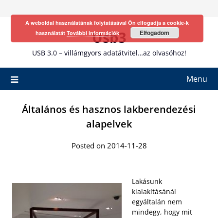
Skip
to
A weboldal használatának folytatásával Ön elfogadja a cookie-k
content
Usb3
Elfogadom
használatát
További információk
USB 3.0 – villámgyors adatátvitel…az olvasóhoz!
Menu
Általános és hasznos lakberendezési
alapelvek
Posted on 2014-11-28
Lakásunk
kialakításánál
egyáltalán nem
mindegy, hogy mit