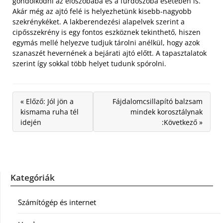
gondolkodni az előszobába és a fürdőszoba esetében is.
Akár még az ajtó felé is helyezhetünk kisebb-nagyobb
szekrénykéket. A lakberendezési alapelvek szerint a
cipősszekrény is egy fontos eszköznek tekinthető, hiszen
egymás mellé helyezve tudjuk tárolni anélkül, hogy azok
szanaszét hevernének a bejárati ajtó előtt. A tapasztalatok
szerint így sokkal több helyet tudunk spórolni.
« Előző: Jól jön a
Fájdalomcsillapító balzsam
kismama ruha tél
mindek korosztálynak
idején
:Következő »
Kategóriák
Számítógép és internet