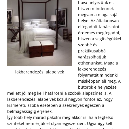
hová helyezünk el,
hiszen mindennek
megvan a maga saját
helye. Az általánosan
elfogadott tanácsokat
érdemes megfogadni,
hiszen a segítségükkel
szebbé és
praktikusabbá
varázsolhatjuk
otthonunkat. Maga a
lakberendezés
lakberendezési alapelvek
folyamatát mindenki
másképpen éli meg. A
bútorok elhelyezése
mellett jól meg kell határozni a szobák alapszínét is. A
lakberendezési alapelvek
közül nagyon fontos az, hogy
kisméretű szoba esetében a szekrények egészen a
belmagasságig érjenek.
Így több hely marad pakolni még akkor is, ha a legfelső
szinteket nem érjük el olyan egyszerűen. Ugyanígy kell