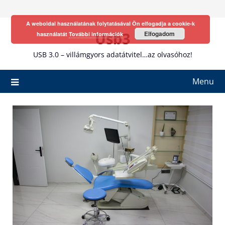
Skip
to
A weboldal használatának folytatásával Ön elfogadja a cookie-k
content
Usb3
Elfogadom
használatát
További információk
USB 3.0 – villámgyors adatátvitel…az olvasóhoz!
Menu