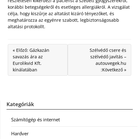
részletesen kikérdezi a pácienst a szedett gyógyszerekről,
korábbi betegségekről és esetleges allergiákról. A vizsgálat
célja, hogy kiszűrje az altatást kizáró tényezőket, és
meghatározza az egyénre szabott, legbiztonságosabb
altatási protokollt.
« Előző: Gázkazán
Szélvédő csere és
savazás ára az
szélvédő javítás –
Eurolikvid Kft.
autouvegek.hu
kínálatában
:Következő »
Kategóriák
Számítógép és internet
Hardver