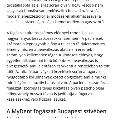
tudatállapota az eljárás során olyan, hogy később nem
vagy csak homályosan emlékszik a beavatkozásra. A
modern aneszteziológiai módszerek alkalmazásával a
kezelések biztonságossága kiemelkedően magas szintű.
A fogászati altatás számos előnnyel rendelkezik a
hagyományos beavatkozásokkal szemben. A páciensek
számára a legnagyobb előny a teljesen fájdalommentes
élmény, hiszen a beavatkozás alatt nem éreznek
semmilyen kellemetlenséget. Különösen előnyös, hogy
egyetlen alkalommal több különböző beavatkozás is
elvégezhető, ami jelentősen csökkenti a rendelőben töltött
időt. Az altatásban végzett kezelések során a fogorvos is
nyugodtabb körülmények között dolgozhat, ami a munka
minőségére is pozitív hatással van. A páciensek számára a
fogászati szorongás teljes kiiktatása olyan pszichológiai
előny, amely hosszú távon is javíthatja a fogorvosi
kezelésekhez való hozzáállásukat.
A MyDent fogászat Budapest szívében