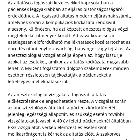
Az altatásos fogászati kezelésekkel kapcsolatban a
páciensek leggyakrabban az eljárás biztonságosságáról
érdeklődnek. A fogászati altatás modern eljárásnak számít,
amelynek során a komplikációk kockázata rendkívül
alacsony, különösen, ha azt képzett aneszteziológus végzi
megfelelő körülmények között. A beavatkozás során
esetlegesen előfordulható mellékhatások közé tartozhat az
ébredés utáni enyhe zavartság, hányinger vagy fejfájás. Az
aneszteziológiai vizsgálat célja éppen az, hogy kiszűrje
azokat az eseteket, amikor az altatás kockázata magasabb
lehet. A MyDent fogászaton dolgozó szakemberek minden
esetben részletesen tájékoztatják a pácienseket a
lehetséges mellékhatásokról.
Az aneszteziológiai vizsgálat a fogászati altatás
előkészítésének elengedhetetlen része. A vizsgálat során
az aneszteziológus áttekinti a páciens kórtörténetét,
jelenlegi egészségi állapotát, és szükség esetén további
vizsgálatokat javasol. A 40 év feletti pácienseknél általában
EKG vizsgálatot, vérkép elemzést és esetenként
mellkasröntgent is kérnek az altatás előtt. A szakorvos