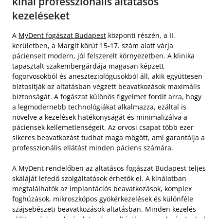
kínál professzionális altatásos
kezeléseket
A
MyDent fogászat Budapest
központi részén, a II.
kerületben, a Margit körút 15-17. szám alatt várja
pácienseit modern, jól felszerelt környezetben. A klinika
tapasztalt szakembergárdája magasan képzett
fogorvosokból és aneszteziológusokból áll, akik együttesen
biztosítják az altatásban végzett beavatkozások maximális
biztonságát. A fogászat különös figyelmet fordít arra, hogy
a legmodernebb technológiákat alkalmazza, ezáltal is
növelve a kezelések hatékonyságát és minimalizálva a
páciensek kellemetlenségeit. Az orvosi csapat több ezer
sikeres beavatkozást tudhat maga mögött, ami garantálja a
professzionális ellátást minden páciens számára.
A MyDent rendelőben az altatásos fogászat Budapest teljes
skáláját lefedő szolgáltatások érhetők el. A kínálatban
megtalálhatók az implantációs beavatkozások, komplex
foghúzások, mikroszkópos gyökérkezelések és különféle
szájsebészeti beavatkozások altatásban. Minden kezelés