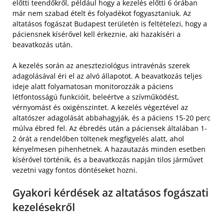
előtti teendőkről, például hogy a kezelés előtti 6 órában
már nem szabad ételt és folyadékot fogyasztaniuk. Az
altatásos fogászat Budapest területén is feltételezi, hogy a
páciensnek kísérővel kell érkeznie, aki hazakíséri a
beavatkozás után.
A kezelés során az aneszteziológus intravénás szerek
adagolásával éri el az alvó állapotot. A beavatkozás teljes
ideje alatt folyamatosan monitorozzák a páciens
létfontosságú funkcióit, beleértve a szívműködést,
vérnyomást és oxigénszintet. A kezelés végeztével az
altatószer adagolását abbahagyják, és a páciens 15-20 perc
múlva ébred fel. Az ébredés után a páciensek általában 1-
2 órát a rendelőben töltenek megfigyelés alatt, ahol
kényelmesen pihenhetnek. A hazautazás minden esetben
kísérővel történik, és a beavatkozás napján tilos járművet
vezetni vagy fontos döntéseket hozni.
Gyakori kérdések az altatásos fogászati
kezelésekről