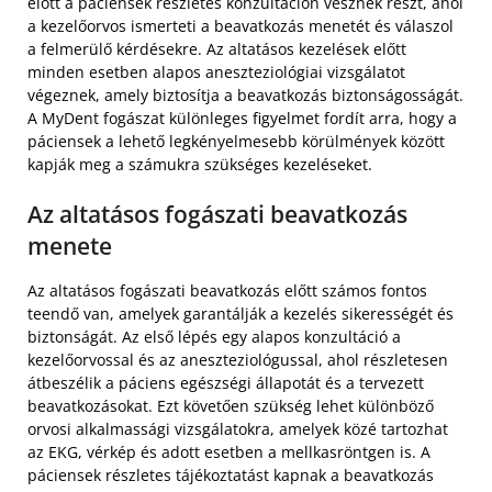
előtt a páciensek részletes konzultáción vesznek részt, ahol
a kezelőorvos ismerteti a beavatkozás menetét és válaszol
a felmerülő kérdésekre. Az altatásos kezelések előtt
minden esetben alapos aneszteziológiai vizsgálatot
végeznek, amely biztosítja a beavatkozás biztonságosságát.
A MyDent fogászat különleges figyelmet fordít arra, hogy a
páciensek a lehető legkényelmesebb körülmények között
kapják meg a számukra szükséges kezeléseket.
Az altatásos fogászati beavatkozás
menete
Az altatásos fogászati beavatkozás előtt számos fontos
teendő van, amelyek garantálják a kezelés sikerességét és
biztonságát. Az első lépés egy alapos konzultáció a
kezelőorvossal és az aneszteziológussal, ahol részletesen
átbeszélik a páciens egészségi állapotát és a tervezett
beavatkozásokat. Ezt követően szükség lehet különböző
orvosi alkalmassági vizsgálatokra, amelyek közé tartozhat
az EKG, vérkép és adott esetben a mellkasröntgen is. A
páciensek részletes tájékoztatást kapnak a beavatkozás