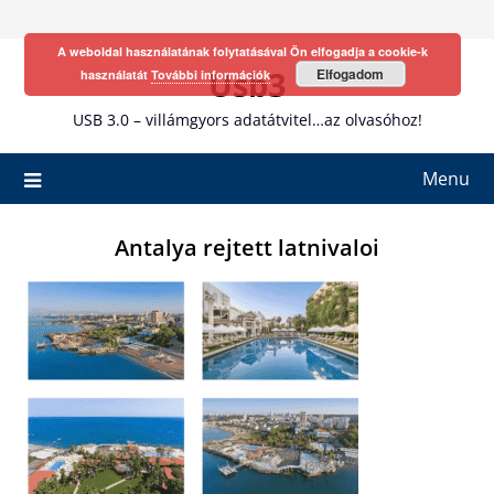
Skip
to
A weboldal használatának folytatásával Ön elfogadja a cookie-k
content
Usb3
Elfogadom
használatát
További információk
USB 3.0 – villámgyors adatátvitel…az olvasóhoz!
Menu
Antalya rejtett latnivaloi