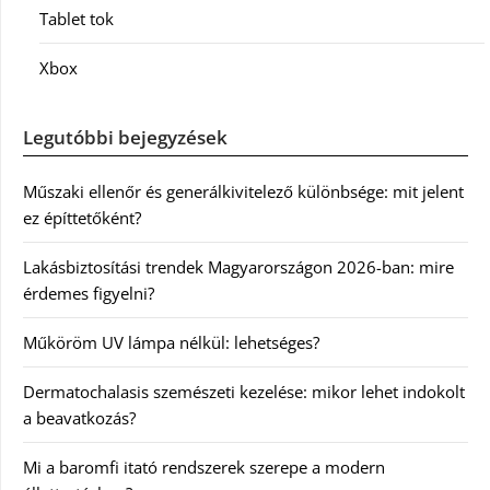
Tablet tok
Xbox
Legutóbbi bejegyzések
Műszaki ellenőr és generálkivitelező különbsége: mit jelent
ez építtetőként?
Lakásbiztosítási trendek Magyarországon 2026-ban: mire
érdemes figyelni?
Műköröm UV lámpa nélkül: lehetséges?
Dermatochalasis szemészeti kezelése: mikor lehet indokolt
a beavatkozás?
Mi a baromfi itató rendszerek szerepe a modern