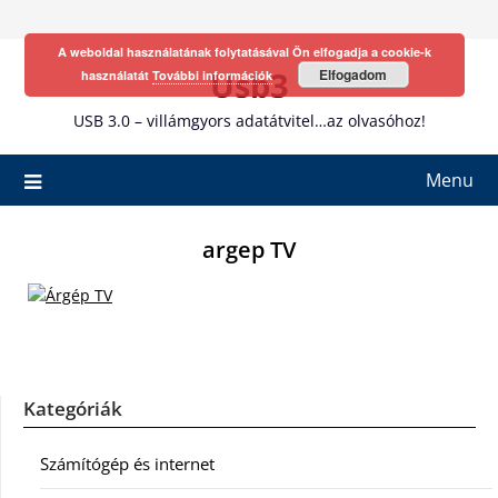
Skip
to
A weboldal használatának folytatásával Ön elfogadja a cookie-k
content
Usb3
Elfogadom
használatát
További információk
USB 3.0 – villámgyors adatátvitel…az olvasóhoz!
Menu
argep TV
Kategóriák
Számítógép és internet