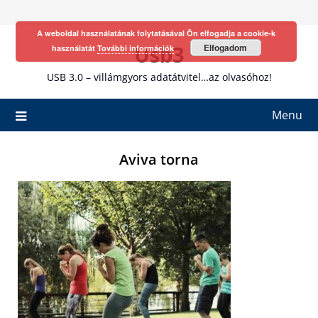
Skip
to
A weboldal használatának folytatásával Ön elfogadja a cookie-k
content
Usb3
Elfogadom
használatát
További információk
USB 3.0 – villámgyors adatátvitel…az olvasóhoz!
Menu
Aviva torna