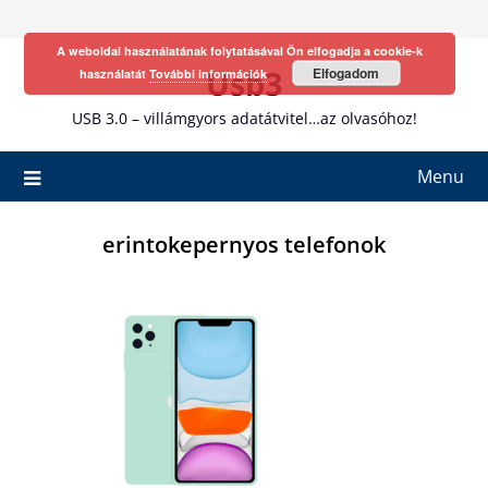
Skip
to
A weboldal használatának folytatásával Ön elfogadja a cookie-k
content
Usb3
Elfogadom
használatát
További információk
USB 3.0 – villámgyors adatátvitel…az olvasóhoz!
Menu
erintokepernyos telefonok