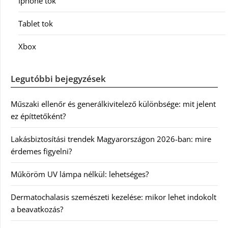
Iphone tok
Tablet tok
Xbox
Legutóbbi bejegyzések
Műszaki ellenőr és generálkivitelező különbsége: mit jelent
ez építtetőként?
Lakásbiztosítási trendek Magyarországon 2026-ban: mire
érdemes figyelni?
Műköröm UV lámpa nélkül: lehetséges?
Dermatochalasis szemészeti kezelése: mikor lehet indokolt
a beavatkozás?