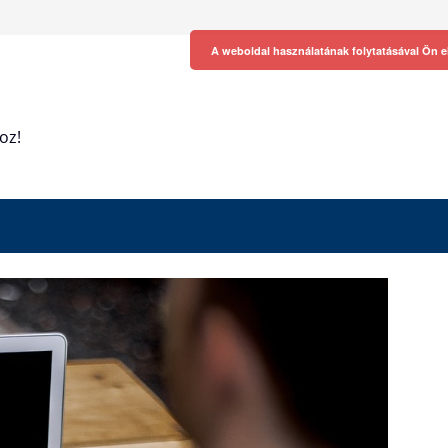
A weboldal használatának folytatásával Ön e
oz!