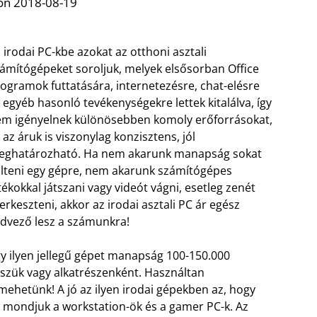
on 2018-08-19
 irodai PC-kbe azokat az otthoni asztali
ámítógépeket soroljuk, melyek elsősorban Office
ogramok futtatására, internetezésre, chat-elésre
 egyéb hasonló tevékenységekre lettek kitalálva, így
m igényelnek különösebben komoly erőforrásokat,
 az áruk is viszonylag konzisztens, jól
eghatározható. Ha nem akarunk manapság sokat
lteni egy gépre, nem akarunk számítógépes
tékokkal játszani vagy videót vágni, esetleg zenét
erkeszteni, akkor az irodai asztali PC ár egész
dvező lesz a számunkra!
y ilyen jellegű gépet manapság 100-150.000
sszük vagy alkatrészenként. Használtan
mehetünk! A jó az ilyen irodai gépekben az, hogy
t mondjuk a workstation-ök és a gamer PC-k. Az