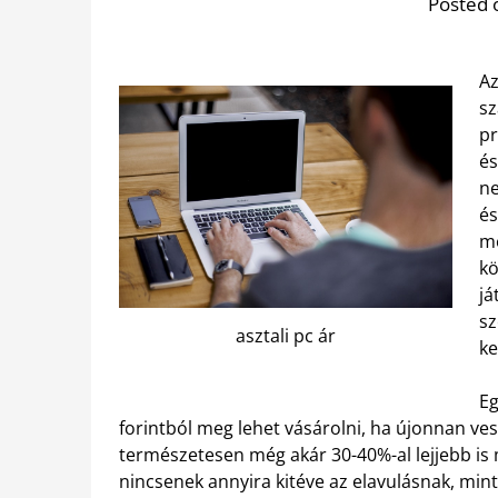
Posted 
Az
sz
pr
és
ne
és
m
kö
já
sz
asztali pc ár
ke
Eg
forintból meg lehet vásárolni, ha újonnan ve
természetesen még akár 30-40%-al lejjebb is 
nincsenek annyira kitéve az elavulásnak, min