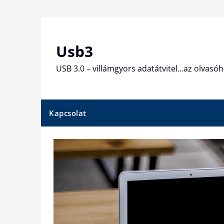
Skip
to
content
Usb3
USB 3.0 – villámgyors adatátvitel…az olvasóh
Kapcsolat