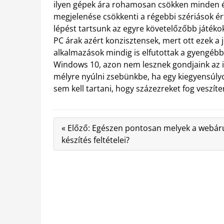
ilyen gépek ára rohamosan csökken minden é
megjelenése csökkenti a régebbi szériások ér
lépést tartsunk az egyre követelőzőbb játékok
PC árak azért konzisztensek, mert ott ezek a 
alkalmazások mindig is elfutottak a gyengéb
Windows 10, azon nem lesznek gondjaink az il
mélyre nyúlni zsebünkbe, ha egy kiegyensúlyo
sem kell tartani, hogy százezreket fog veszíten
« Előző: Egészen pontosan melyek a webá
készítés feltételei?