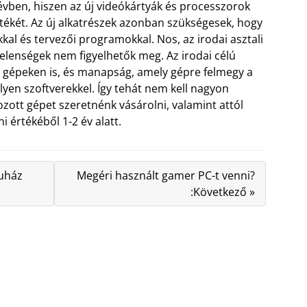
vben, hiszen az új videókártyák és processzorok
tékét. Az új alkatrészek azonban szükségesek, hogy
kal és tervezői programokkal. Nos, az irodai asztali
jelenségek nem figyelhetők meg. Az irodai célú
b gépeken is, és manapság, amely gépre felmegy a
yen szoftverekkel. Így tehát nem kell nagyon
zott gépet szeretnénk vásárolni, valamint attól
i értékéből 1-2 év alatt.
ruház
Megéri használt gamer PC-t venni?
:Következő »