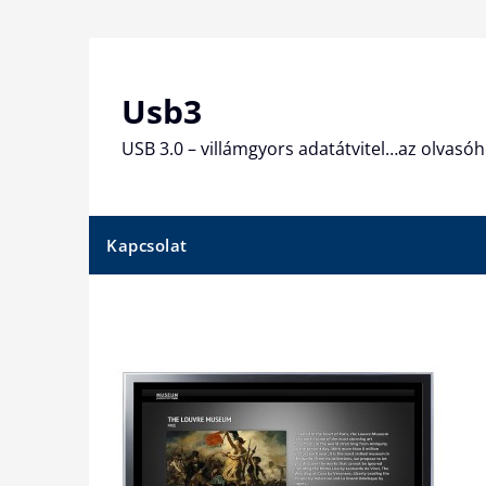
Skip
to
content
Usb3
USB 3.0 – villámgyors adatátvitel…az olvasóh
Kapcsolat