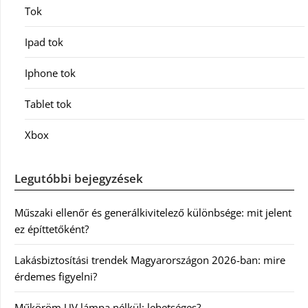
Tok
Ipad tok
Iphone tok
Tablet tok
Xbox
Legutóbbi bejegyzések
Műszaki ellenőr és generálkivitelező különbsége: mit jelent
ez építtetőként?
Lakásbiztosítási trendek Magyarországon 2026-ban: mire
érdemes figyelni?
Műköröm UV lámpa nélkül: lehetséges?