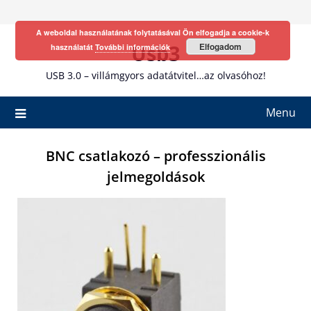
Skip
to
A weboldal használatának folytatásával Ön elfogadja a cookie-k
content
Usb3
Elfogadom
használatát
További információk
USB 3.0 – villámgyors adatátvitel…az olvasóhoz!
Menu
BNC csatlakozó – professzionális
jelmegoldások