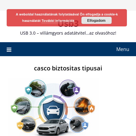
Skip
to
A weboldal használatának folytatásával Ön elfogadja a cookie-k
content
Usb3
Elfogadom
használatát
További információk
USB 3.0 – villámgyors adatátvitel…az olvasóhoz!
Menu
casco biztositas tipusai