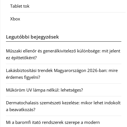
Tablet tok
Xbox
Legutóbbi bejegyzések
Műszaki ellenőr és generálkivitelező különbsége: mit jelent
ez építtetőként?
Lakásbiztosítási trendek Magyarországon 2026-ban: mire
érdemes figyelni?
Műköröm UV lámpa nélkül: lehetséges?
Dermatochalasis szemészeti kezelése: mikor lehet indokolt
a beavatkozás?
Mi a baromfi itató rendszerek szerepe a modern