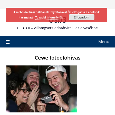
Skip
to
A weboldal használatának folytatásával Ön elfogadja a cookie-k
content
Usb3
Elfogadom
használatát
További információk
USB 3.0 – villámgyors adatátvitel…az olvasóhoz!
Menu
Cewe fotoelohivas