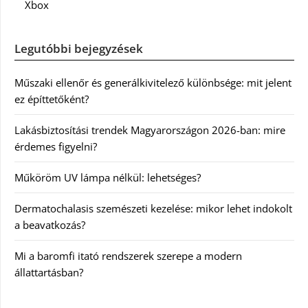
Xbox
Legutóbbi bejegyzések
Műszaki ellenőr és generálkivitelező különbsége: mit jelent
ez építtetőként?
Lakásbiztosítási trendek Magyarországon 2026-ban: mire
érdemes figyelni?
Műköröm UV lámpa nélkül: lehetséges?
Dermatochalasis szemészeti kezelése: mikor lehet indokolt
a beavatkozás?
Mi a baromfi itató rendszerek szerepe a modern
állattartásban?