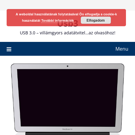
Skip
to
A weboldal használatának folytatásával Ön elfogadja a cookie-k
content
Usb3
Elfogadom
használatát
További információk
USB 3.0 – villámgyors adatátvitel…az olvasóhoz!
Menu