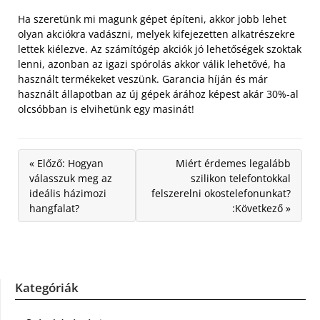
Ha szeretünk mi magunk gépet építeni, akkor jobb lehet
olyan akciókra vadászni, melyek kifejezetten alkatrészekre
lettek kiélezve. Az számítógép akciók jó lehetőségek szoktak
lenni, azonban az igazi spórolás akkor válik lehetővé, ha
használt termékeket veszünk. Garancia híján és már
használt állapotban az új gépek árához képest akár 30%-al
olcsóbban is elvihetünk egy masinát!
« Előző: Hogyan
Miért érdemes legalább
válasszuk meg az
szilikon telefontokkal
ideális házimozi
felszerelni okostelefonunkat?
hangfalat?
:Következő »
Kategóriák