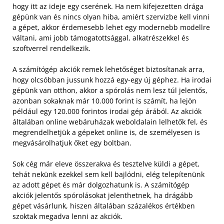
hogy itt az ideje egy cserének. Ha nem kifejezetten drága
gépünk van és nincs olyan hiba, amiért szervizbe kell vinni
a gépet, akkor érdemesebb lehet egy modernebb modellre
váltani, ami jobb támogatottsággal, alkatrészekkel és
szoftverrel rendelkezik.
A számítógép akciók remek lehetőséget biztosítanak arra,
hogy olcsóbban jussunk hozzá egy-egy új géphez. Ha irodai
gépünk van otthon, akkor a spórolás nem lesz túl jelentős,
azonban sokaknak már 10.000 forint is számít, ha lejön
például egy 120.000 forintos irodai gép árából. Az akciók
általában online webáruházak weboldalain lelhetők fel, és
megrendelhetjük a gépeket online is, de személyesen is
megvásárolhatjuk őket egy boltban.
Sok cég már eleve összerakva és tesztelve küldi a gépet,
tehát nekünk ezekkel sem kell bajlódni, elég telepítenünk
az adott gépet és már dolgozhatunk is. A számítógép
akciók jelentős spórolásokat jelenthetnek, ha drágább
gépet vásárlunk, hiszen általában százalékos értékben
szoktak megadva lenni az akciók.