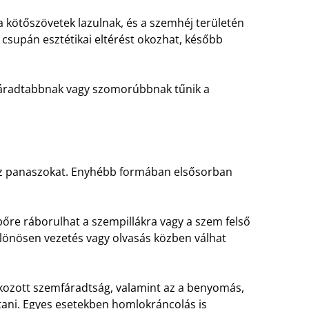
a kötőszövetek lazulnak, és a szemhéj területén
 csupán esztétikai eltérést okozhat, később
 fáradtabbnak vagy szomorúbbnak tűnik a
z panaszokat. Enyhébb formában elsősorban
őre ráborulhat a szempillákra vagy a szem felső
 különösen vezetés vagy olvasás közben válhat
okozott szemfáradtság, valamint az a benyomás,
tani. Egyes esetekben homlokráncolás is