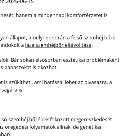
on 2026-06-15
enését, hanem a mindennapi komfortérzetet is
olyan állapot, amelynek során a felső szemhéj bőre
 indokolt a
laza szemhéjbőr eltávolítása
.
jelöli. Bár sokan elsősorban esztétikai problémaként
is panaszokat is okozhat.
is szűkítheti, ami hatással lehet az olvasásra, a
ságára is.
 alsó szemhéj bőrének fokozott megereszkedését
az öregedési folyamatok állnak, de genetikai
ában.