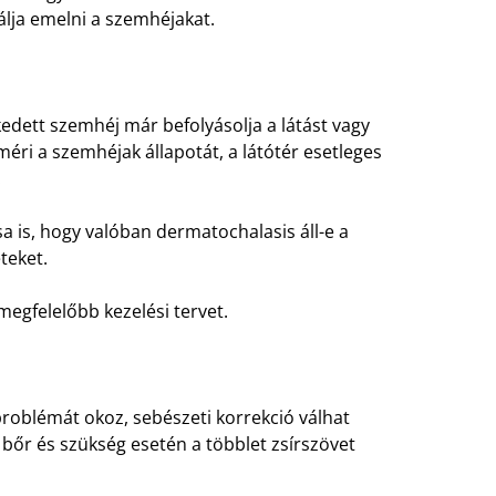
álja emelni a szemhéjakat.
kedett szemhéj már befolyásolja a látást vagy
éri a szemhéjak állapotát, a látótér esetleges
.
a is, hogy valóban dermatochalasis áll-e a
teket.
megfelelőbb kezelési tervet.
oblémát okoz, sebészeti korrekció válhat
 bőr és szükség esetén a többlet zsírszövet