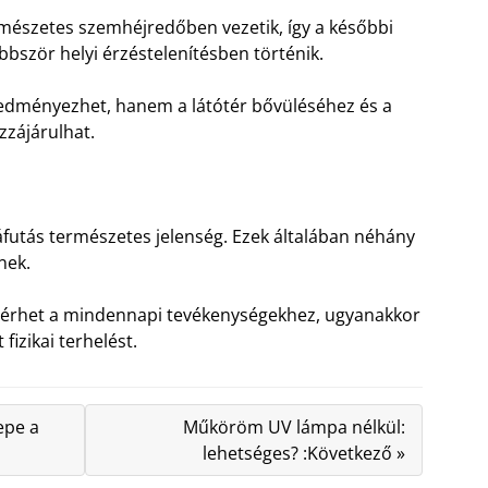
rmészetes szemhéjredőben vezetik, így a későbbi
bbször helyi érzéstelenítésben történik.
redményezhet, hanem a látótér bővüléséhez és a
zájárulhat.
futás természetes jelenség. Ezek általában néhány
nek.
atérhet a mindennapi tevékenységekhez, ugyanakkor
fizikai terhelést.
epe a
Műköröm UV lámpa nélkül:
lehetséges? :Következő »