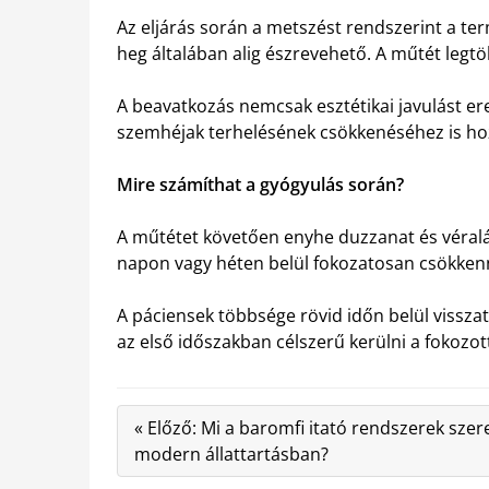
Az eljárás során a metszést rendszerint a te
heg általában alig észrevehető. A műtét legtö
A beavatkozás nemcsak esztétikai javulást e
szemhéjak terhelésének csökkenéséhez is hoz
Mire számíthat a gyógyulás során?
A műtétet követően enyhe duzzanat és véralá
napon vagy héten belül fokozatosan csökken
A páciensek többsége rövid időn belül vissz
az első időszakban célszerű kerülni a fokozott 
« Előző: Mi a baromfi itató rendszerek szer
modern állattartásban?