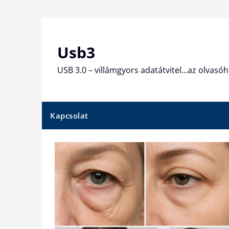
Skip
to
content
Usb3
USB 3.0 – villámgyors adatátvitel…az olvasóh
Kapcsolat