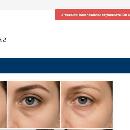
A weboldal használatának folytatásával Ön e
oz!