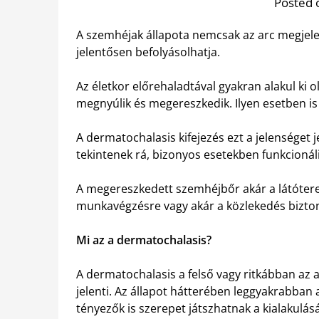
Posted 
A szemhéjak állapota nemcsak az arc megjel
jelentősen befolyásolhatja.
Az életkor előrehaladtával gyakran alakul ki 
megnyúlik és megereszkedik. Ilyen esetben is
A dermatochalasis kifejezés ezt a jelenséget 
tekintenek rá, bizonyos esetekben funkcionál
A megereszkedett szemhéjbőr akár a látóteret 
munkavégzésre vagy akár a közlekedés bizton
Mi az a dermatochalasis?
A dermatochalasis a felső vagy ritkábban az
jelenti. Az állapot hátterében leggyakrabban 
tényezők is szerepet játszhatnak a kialakulás