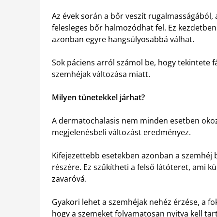
Az évek során a bőr veszít rugalmasságából, 
felesleges bőr halmozódhat fel. Ez kezdetben
azonban egyre hangsúlyosabbá válhat.
Sok páciens arról számol be, hogy tekintete
szemhéjak változása miatt.
Milyen tünetekkel járhat?
A dermatochalasis nem minden esetben oko
megjelenésbeli változást eredményez.
Kifejezettebb esetekben azonban a szemhéj b
részére. Ez szűkítheti a felső látóteret, ami
zavaróvá.
Gyakori lehet a szemhéjak nehéz érzése, a f
hogy a szemeket folyamatosan nyitva kell tar