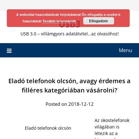
Skip
to
A weboldal használatának folytatásával Ön elfogadja a cookie-k
content
Usb3
Elfogadom
használatát
További információk
USB 3.0 – villámgyors adatátvitel…az olvasóhoz!
Menu
Eladó telefonok olcsón, avagy érdemes a
filléres kategóriában vásárolni?
Posted on 2018-12-12
Az okostelefonok
világában is
Eladó telefonok olcsón
létezik az a