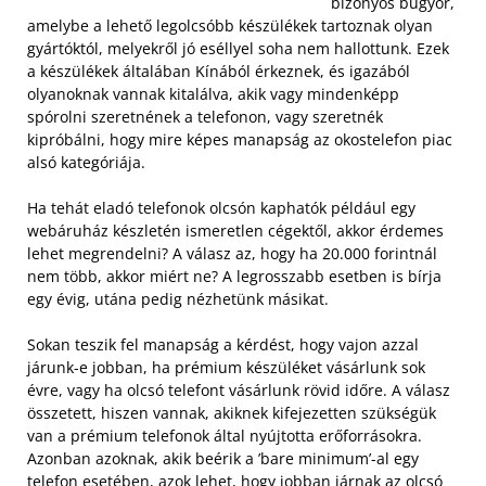
bizonyos bugyor,
amelybe a lehető legolcsóbb készülékek tartoznak olyan
gyártóktól, melyekről jó eséllyel soha nem hallottunk. Ezek
a készülékek általában Kínából érkeznek, és igazából
olyanoknak vannak kitalálva, akik vagy mindenképp
spórolni szeretnének a telefonon, vagy szeretnék
kipróbálni, hogy mire képes manapság az okostelefon piac
alsó kategóriája.
Ha tehát eladó telefonok olcsón kaphatók például egy
webáruház készletén ismeretlen cégektől, akkor érdemes
lehet megrendelni? A válasz az, hogy ha 20.000 forintnál
nem több, akkor miért ne? A legrosszabb esetben is bírja
egy évig, utána pedig nézhetünk másikat.
Sokan teszik fel manapság a kérdést, hogy vajon azzal
járunk-e jobban, ha prémium készüléket vásárlunk sok
évre, vagy ha olcsó telefont vásárlunk rövid időre. A válasz
összetett, hiszen vannak, akiknek kifejezetten szükségük
van a prémium telefonok által nyújtotta erőforrásokra.
Azonban azoknak, akik beérik a ’bare minimum’-al egy
telefon esetében, azok lehet, hogy jobban járnak az olcsó