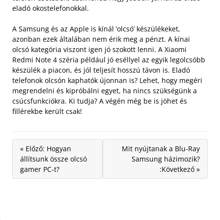
eladó okostelefonokkal.
A Samsung és az Apple is kínál ’olcsó’ készülékeket,
azonban ezek általában nem érik meg a pénzt. A kínai
olcsó kategória viszont igen jó szokott lenni. A Xiaomi
Redmi Note 4 széria például jó eséllyel az egyik legolcsóbb
készülék a piacon, és jól teljesít hosszú távon is. Eladó
telefonok olcsón kaphatók újonnan is? Lehet, hogy megéri
megrendelni és kipróbálni egyet, ha nincs szükségünk a
csúcsfunkciókra. Ki tudja? A végén még be is jöhet és
fillérekbe került csak!
« Előző: Hogyan
Mit nyújtanak a Blu-Ray
állítsunk össze olcsó
Samsung házimozik?
gamer PC-t?
:Következő »