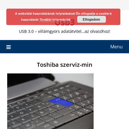
Skip
to
A weboldal használatának folytatásával Ön elfogadja a cookie-k
content
Usb3
Elfogadom
használatát
További információk
USB 3.0 – villámgyors adatátvitel…az olvasóhoz!
Menu
Toshiba szerviz-min