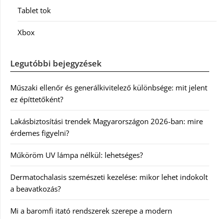
Tablet tok
Xbox
Legutóbbi bejegyzések
Műszaki ellenőr és generálkivitelező különbsége: mit jelent
ez építtetőként?
Lakásbiztosítási trendek Magyarországon 2026-ban: mire
érdemes figyelni?
Műköröm UV lámpa nélkül: lehetséges?
Dermatochalasis szemészeti kezelése: mikor lehet indokolt
a beavatkozás?
Mi a baromfi itató rendszerek szerepe a modern