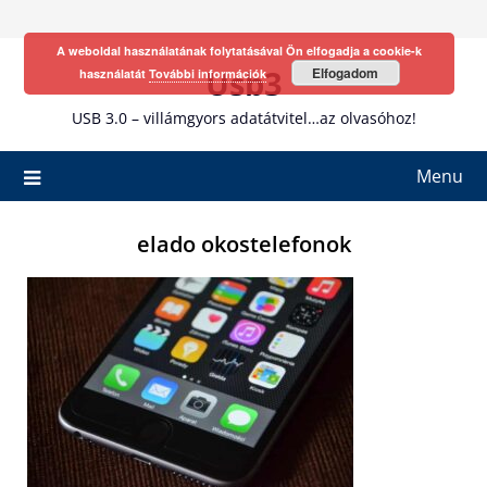
Skip
to
A weboldal használatának folytatásával Ön elfogadja a cookie-k
content
Usb3
Elfogadom
használatát
További információk
USB 3.0 – villámgyors adatátvitel…az olvasóhoz!
Menu
elado okostelefonok