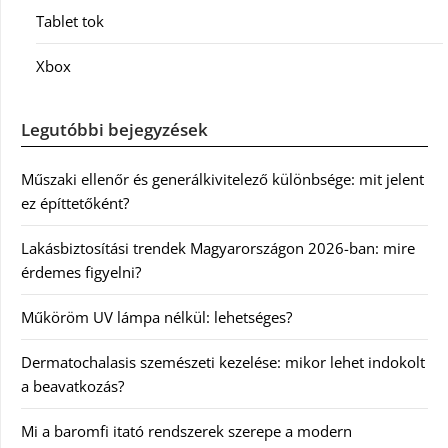
Tablet tok
Xbox
Legutóbbi bejegyzések
Műszaki ellenőr és generálkivitelező különbsége: mit jelent
ez építtetőként?
Lakásbiztosítási trendek Magyarországon 2026-ban: mire
érdemes figyelni?
Műköröm UV lámpa nélkül: lehetséges?
Dermatochalasis szemészeti kezelése: mikor lehet indokolt
a beavatkozás?
Mi a baromfi itató rendszerek szerepe a modern