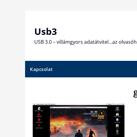
Skip
to
content
Usb3
USB 3.0 – villámgyors adatátvitel…az olvasóh
Kapcsolat