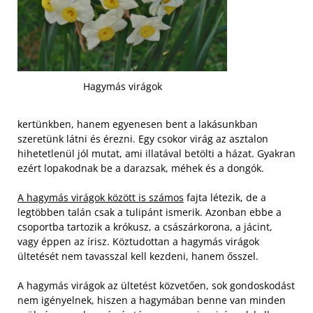
Hagymás virágok
kertünkben, hanem egyenesen bent a lakásunkban
szeretünk látni és érezni. Egy csokor virág az asztalon
hihetetlenül jól mutat, ami illatával betölti a házat. Gyakran
ezért lopakodnak be a darazsak, méhek és a dongók.
A hagymás virágok között is számos
fajta létezik, de a
legtöbben talán csak a tulipánt ismerik. Azonban ebbe a
csoportba tartozik a krókusz, a császárkorona, a jácint,
vagy éppen az írisz. Köztudottan a hagymás virágok
ültetését nem tavasszal kell kezdeni, hanem ősszel.
A hagymás virágok az ültetést közvetően, sok gondoskodást
nem igényelnek, hiszen a hagymában benne van minden