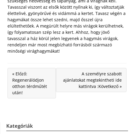
szükséges nedvesség és tápanyag, ami a virágnak kell.
Tavasszal viszont az elsők között nyílnak ki, így változtatják
élettelivé, gyönyörűvé és vidámmá a kertet. Tavasz végén a
hagymákat össze lehet szedni, majd ősszel újra
elültethetőek. A megürült helyre más virágok kerülhetnek,
így folyamatosan szép lesz a kert. Ahhoz, hogy jövő
tavasszal a ház körül jelen legyenek a hagymás virágok,
rendeljen már most megbízható forrásból származó
minőségi virághagymákat!
« Előző:
A személyre szabott
Regenerálódjon
ajánlatokat megtekintheti ide
otthon térdműtét
kattintva :Következő »
után!
Kategóriák