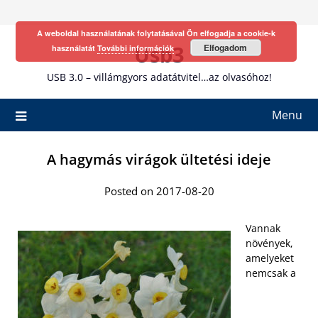
Skip
to
A weboldal használatának folytatásával Ön elfogadja a cookie-k
content
Usb3
Elfogadom
használatát
További információk
USB 3.0 – villámgyors adatátvitel…az olvasóhoz!
Menu
A hagymás virágok ültetési ideje
Posted on 2017-08-20
Vannak
növények,
amelyeket
nemcsak a