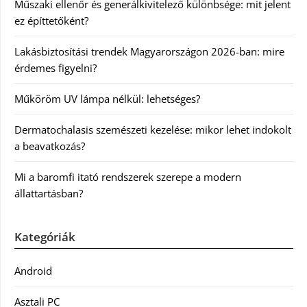
Műszaki ellenőr és generálkivitelező különbsége: mit jelent
ez építtetőként?
Lakásbiztosítási trendek Magyarországon 2026-ban: mire
érdemes figyelni?
Műköröm UV lámpa nélkül: lehetséges?
Dermatochalasis szemészeti kezelése: mikor lehet indokolt
a beavatkozás?
Mi a baromfi itató rendszerek szerepe a modern
állattartásban?
Kategóriák
Android
Asztali PC