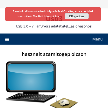
Skip
to
A weboldal használatának folytatásával Ön elfogadja a cookie-k
content
Usb3
Elfogadom
használatát
További információk
USB 3.0 – villámgyors adatátvitel…az olvasóhoz!
Menu
hasznalt szamitogep olcson