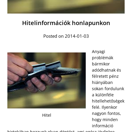
Hitelinformációk honlapunkon
Posted on 2014-01-03
Anyagi
problémák
bármikor
adódhatnak és
félretett pénz
hiányában
sokan fordulunk
a különféle
hitellehetőségek
felé. Ilyenkor
nagyon fontos,
Hitel
hogy minden
információ
birtokában hozzunk olyan döntést, ami egész jövőnkre