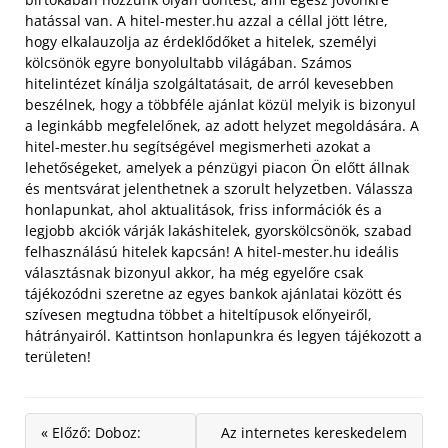
hatással van. A hitel-mester.hu azzal a céllal jött létre,
hogy elkalauzolja az érdeklődőket a hitelek, személyi
kölcsönök egyre bonyolultabb világában. Számos
hitelintézet kínálja szolgáltatásait, de arról kevesebben
beszélnek, hogy a többféle ajánlat közül melyik is bizonyul
a leginkább megfelelőnek, az adott helyzet megoldására.
A
hitel-mester.hu segítségével megismerheti azokat a
lehetőségeket, amelyek a pénzügyi piacon Ön előtt állnak
és mentsvárat jelenthetnek a szorult helyzetben. Válassza
honlapunkat, ahol aktualitások, friss információk és a
legjobb akciók várják lakáshitelek, gyorskölcsönök, szabad
felhasználású hitelek kapcsán! A hitel-mester.hu ideális
választásnak bizonyul akkor, ha még egyelőre csak
tájékozódni szeretne az egyes bankok ajánlatai között és
szívesen megtudna többet a hiteltípusok előnyeiről,
hátrányairól. Kattintson honlapunkra és legyen tájékozott a
területen!
« Előző: Doboz:
Az internetes kereskedelem