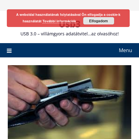
Skip
to
A weboldal használatának folytatásával Ön elfogadja a cookie-k
content
Usb3
Elfogadom
használatát
További információk
USB 3.0 – villámgyors adatátvitel…az olvasóhoz!
Menu