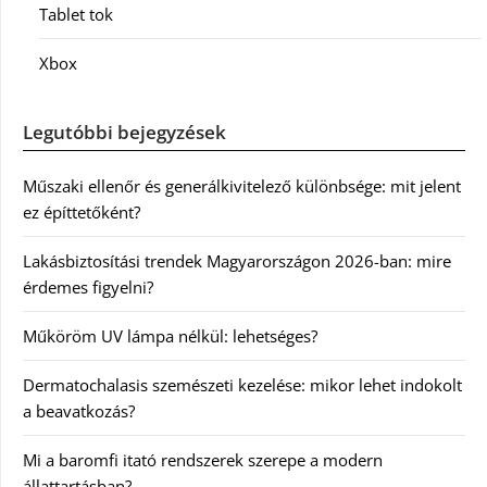
Tablet tok
Xbox
Legutóbbi bejegyzések
Műszaki ellenőr és generálkivitelező különbsége: mit jelent
ez építtetőként?
Lakásbiztosítási trendek Magyarországon 2026-ban: mire
érdemes figyelni?
Műköröm UV lámpa nélkül: lehetséges?
Dermatochalasis szemészeti kezelése: mikor lehet indokolt
a beavatkozás?
Mi a baromfi itató rendszerek szerepe a modern
állattartásban?