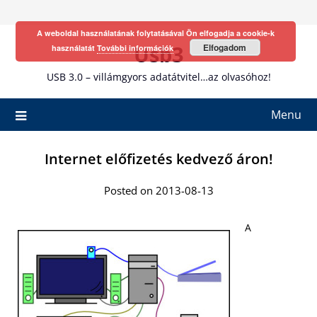
Skip
to
A weboldal használatának folytatásával Ön elfogadja a cookie-k
content
Usb3
Elfogadom
használatát
További információk
USB 3.0 – villámgyors adatátvitel…az olvasóhoz!
Menu
Internet előfizetés kedvező áron!
Posted on 2013-08-13
A