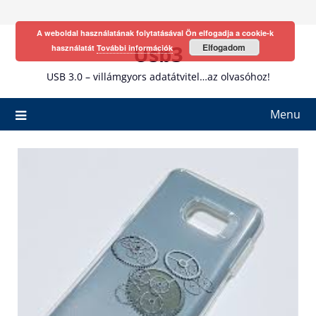
Skip
to
A weboldal használatának folytatásával Ön elfogadja a cookie-k
content
Usb3
Elfogadom
használatát
További információk
USB 3.0 – villámgyors adatátvitel…az olvasóhoz!
Menu