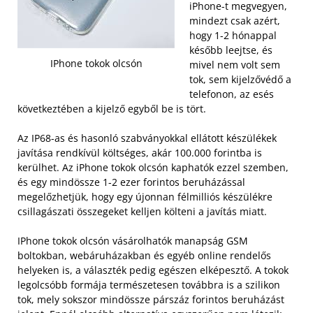
iPhone-t megvegyen,
mindezt csak azért,
hogy 1-2 hónappal
később leejtse, és
IPhone tokok olcsón
mivel nem volt sem
tok, sem kijelzővédő a
telefonon, az esés
következtében a kijelző egyből be is tört.
Az IP68-as és hasonló szabványokkal ellátott készülékek
javítása rendkívül költséges, akár 100.000 forintba is
kerülhet. Az iPhone tokok olcsón kaphatók ezzel szemben,
és egy mindössze 1-2 ezer forintos beruházással
megelőzhetjük, hogy egy újonnan félmilliós készülékre
csillagászati összegeket kelljen költeni a javítás miatt.
IPhone tokok olcsón vásárolhatók manapság GSM
boltokban, webáruházakban és egyéb online rendelős
helyeken is, a választék pedig egészen elképesztő. A tokok
legolcsóbb formája természetesen továbbra is a szilikon
tok, mely sokszor mindössze párszáz forintos beruházást