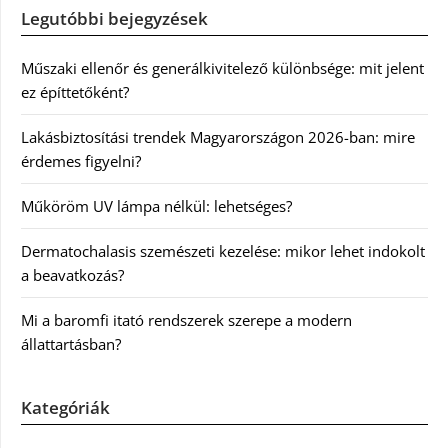
Legutóbbi bejegyzések
Műszaki ellenőr és generálkivitelező különbsége: mit jelent
ez építtetőként?
Lakásbiztosítási trendek Magyarországon 2026-ban: mire
érdemes figyelni?
Műköröm UV lámpa nélkül: lehetséges?
Dermatochalasis szemészeti kezelése: mikor lehet indokolt
a beavatkozás?
Mi a baromfi itató rendszerek szerepe a modern
állattartásban?
Kategóriák