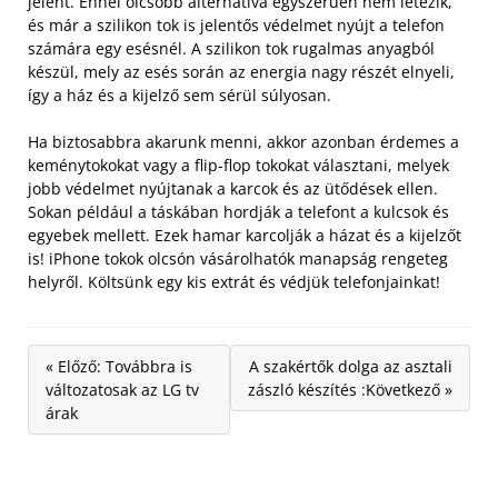
jelent. Ennél olcsóbb alternatíva egyszerűen nem létezik,
és már a szilikon tok is jelentős védelmet nyújt a telefon
számára egy esésnél. A szilikon tok rugalmas anyagból
készül, mely az esés során az energia nagy részét elnyeli,
így a ház és a kijelző sem sérül súlyosan.
Ha biztosabbra akarunk menni, akkor azonban érdemes a
keménytokokat vagy a flip-flop tokokat választani, melyek
jobb védelmet nyújtanak a karcok és az ütődések ellen.
Sokan például a táskában hordják a telefont a kulcsok és
egyebek mellett. Ezek hamar karcolják a házat és a kijelzőt
is! iPhone tokok olcsón vásárolhatók manapság rengeteg
helyről. Költsünk egy kis extrát és védjük telefonjainkat!
« Előző: Továbbra is
A szakértők dolga az asztali
változatosak az LG tv
zászló készítés :Következő »
árak