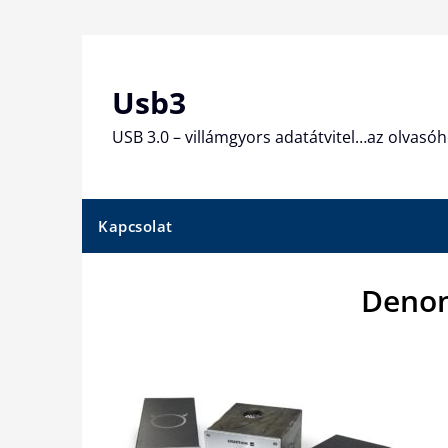
Skip
to
content
Usb3
USB 3.0 – villámgyors adatátvitel…az olvasóh
Kapcsolat
Denon