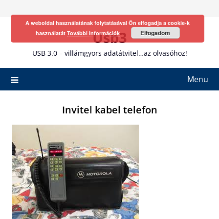
Skip
to
A weboldal használatának folytatásával Ön elfogadja a cookie-k
content
Usb3
Elfogadom
használatát
További információk
USB 3.0 – villámgyors adatátvitel…az olvasóhoz!
Menu
Invitel kabel telefon