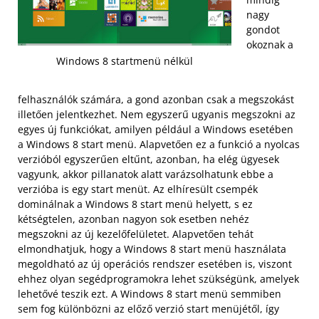
nagy
gondot
okoznak a
Windows 8 startmenü nélkül
felhasználók számára, a gond azonban csak a megszokást
illetően jelentkezhet. Nem egyszerű ugyanis megszokni az
egyes új funkciókat, amilyen például a Windows esetében
a Windows 8 start menü. Alapvetően ez a funkció a nyolcas
verzióból egyszerűen eltűnt, azonban, ha elég ügyesek
vagyunk, akkor pillanatok alatt varázsolhatunk ebbe a
verzióba is egy start menüt. Az elhíresült csempék
dominálnak a Windows 8 start menü helyett, s ez
kétségtelen, azonban nagyon sok esetben nehéz
megszokni az új kezelőfelületet. Alapvetően tehát
elmondhatjuk, hogy a Windows 8 start menü használata
megoldható az új operációs rendszer esetében is, viszont
ehhez olyan segédprogramokra lehet szükségünk, amelyek
lehetővé teszik ezt.
A Windows 8 start menü semmiben
sem fog különbözni az előző verzió start menüjétől, így