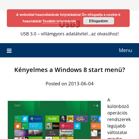
Skip
to
A weboldal használatának folytatásával Ön elfogadja a cookie-k
content
Usb3
Elfogadom
használatát
További információk
USB 3.0 – villámgyors adatátvitel…az olvasóhoz!
Menu
Kényelmes a Windows 8 start menü?
Posted on 2013-06-04
A
különböző
operációs
rendszerek
legújabb
változatai
mindig