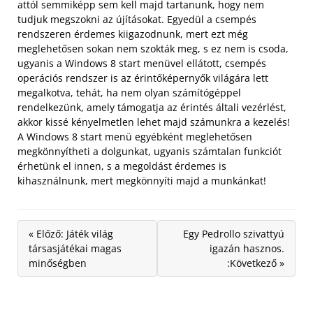
attól semmiképp sem kell majd tartanunk, hogy nem
tudjuk megszokni az újításokat. Egyedül a csempés
rendszeren érdemes kiigazodnunk, mert ezt még
meglehetősen sokan nem szokták meg, s ez nem is csoda,
ugyanis a Windows 8 start menüvel ellátott, csempés
operációs rendszer is az érintőképernyők világára lett
megalkotva, tehát, ha nem olyan számítógéppel
rendelkezünk, amely támogatja az érintés általi vezérlést,
akkor kissé kényelmetlen lehet majd számunkra a kezelés!
A Windows 8 start menü egyébként meglehetősen
megkönnyítheti a dolgunkat, ugyanis számtalan funkciót
érhetünk el innen, s a megoldást érdemes is
kihasználnunk, mert megkönnyíti majd a munkánkat!
« Előző: Játék világ
Egy Pedrollo szivattyú
társasjátékai magas
igazán hasznos.
minőségben
:Következő »