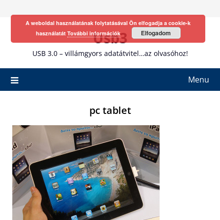
Skip
to
A weboldal használatának folytatásával Ön elfogadja a cookie-k
content
Usb3
Elfogadom
használatát
További információk
USB 3.0 – villámgyors adatátvitel…az olvasóhoz!
Menu
pc tablet