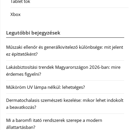
Tablet tok
Xbox
Legutóbbi bejegyzések
Műszaki ellenőr és generálkivitelező különbsége: mit jelent
ez építtetőként?
Lakásbiztosítási trendek Magyarországon 2026-ban: mire
érdemes figyelni?
Műköröm UV lámpa nélkül: lehetséges?
Dermatochalasis szemészeti kezelése: mikor lehet indokolt
a beavatkozás?
Mi a baromfi itató rendszerek szerepe a modern
állattartásban?