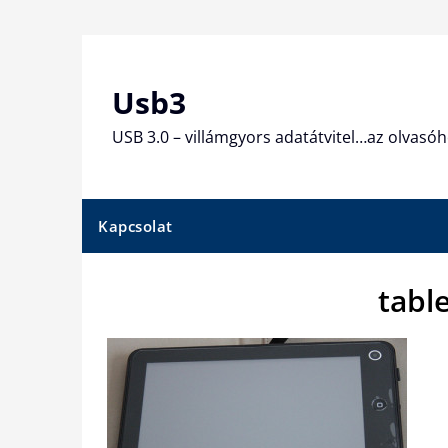
Skip
to
content
Usb3
USB 3.0 – villámgyors adatátvitel…az olvasóh
Kapcsolat
tabl