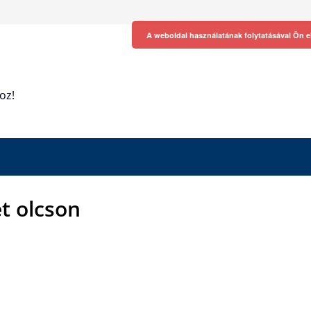
A weboldal használatának folytatásával Ön e
oz!
et olcson