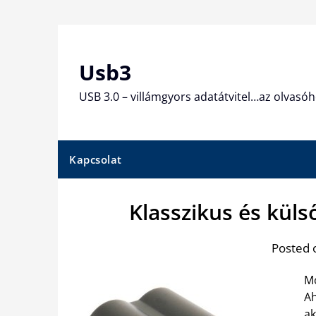
Skip
to
content
Usb3
USB 3.0 – villámgyors adatátvitel…az olvasóh
Kapcsolat
Klasszikus és kül
Posted 
Mo
Ah
ak