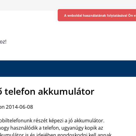
A weboldal használatának folytatásával Ön e
oz!
ső telefon akkumulátor
on 2014-06-08
biltelefonunk részét képezi a jó akkumulátor.
ogy használódik a telefon, ugyanúgy kopik az
kumulátor is és idejében gondoskodni kell annak