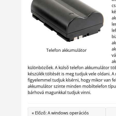
cs
ké
ak
le
le
bi
ak
ak
Telefon akkumulátor
vá
ak
különbözőek. A külső telefon akkumulátor töb
készülék töltését is meg tudjuk vele oldani. A
figyelemmel tudjuk kísérni, hogy mikor van fel
akkumulátor szinte minden mobiltelefon típ
bárhová magunkkal tudjuk vinni.
« Előző: A windows operációs