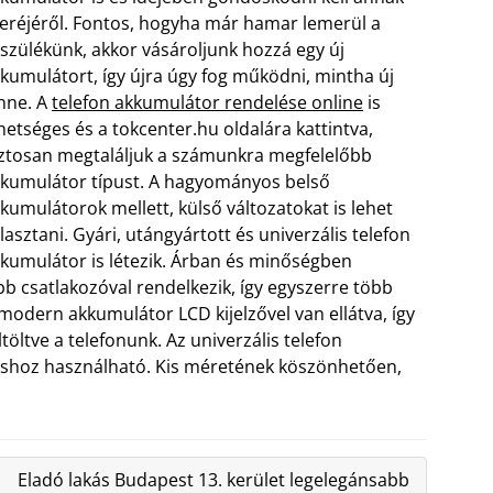
eréjéről. Fontos, hogyha már hamar lemerül a
szülékünk, akkor vásároljunk hozzá egy új
kumulátort, így újra úgy fog működni, mintha új
nne. A
telefon akkumulátor rendelése online
is
hetséges és a tokcenter.hu oldalára kattintva,
ztosan megtaláljuk a számunkra megfelelőbb
kumulátor típust. A hagyományos belső
kumulátorok mellett, külső változatokat is lehet
lasztani.
Gyári, utángyártott és univerzális telefon
kumulátor is létezik. Árban és minőségben
b csatlakozóval rendelkezik, így egyszerre több
 modern akkumulátor LCD kijelzővel van ellátva, így
töltve a telefonunk. Az univerzális telefon
ushoz használható. Kis méretének köszönhetően,
Eladó lakás Budapest 13. kerület legelegánsabb