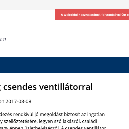
A weboldal használatának folytatásával Ön e
oz!
 csendes ventillátorral
on 2017-08-08
ezés rendkívül jó megoldást biztosít az ingatlan
 szellőztetésére, legyen szó lakásról, családi
vagy éppen üzlethelyiségről. A
csendes ventillátor