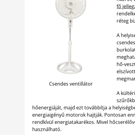
fő jelle
rendelk
réteg bi
A helyis
csendes
burkola
meghatá
hő-veszt
elszívo
megmara
Csendes ventillátor
A kültér
szűrőkbe
hőenergiáját, majd ezt továbbítja a helyiségbe
energiaigényű motorok hajtják. Pontosan en
rendkívül energiatakarékos. Mivel hőcserélőve
használható.