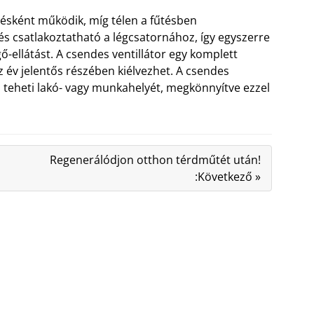
ésként működik, míg télen a fűtésben
s csatlakoztatható a légcsatornához, így egyszerre
gő-ellátást. A csendes ventillátor egy komplett
z év jelentős részében kiélvezhet. A csendes
 teheti lakó- vagy munkahelyét, megkönnyítve ezzel
Regenerálódjon otthon térdműtét után!
:Következő »