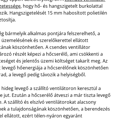
gzetessége
, hogy hő- és hangszigetelt burkolattal
ezik. Hangszigetelését 15 mm habosított polietilén
ztosítja.
ég bármelyik alkalmas pontjára felszerelhető, a
 üzemelésének és szerelőkerettel ellátott
tának köszönhetően. A csendes ventillátor
rozó részét képezi a hőcserélő, ami csökkenti a
eséget és jelentős üzemi költséget takarít meg. Az
tt levegő hőenergiája a hőcserélőnek köszönhetően
d, a levegő pedig távozik a helyiségből.
i hideg levegő a szállító ventilátoron keresztül a
 jut. Ezután a hőcserélő átveszi a már tiszta levegő
. A szállító és elszívó ventilátorokat alacsony
nek a tulajdonságának köszönhetően, a berendezés
l ellátott, ezért télen-nyáron egyaránt