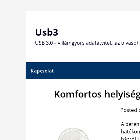
Skip
to
content
Usb3
USB 3.0 – villámgyors adatátvitel…az olvasóh
Kapcsolat
Komfortos helyiség
Posted 
A berend
hatékony
házról, 