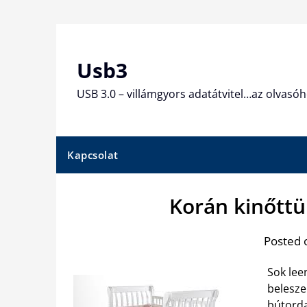
Skip
to
content
Usb3
USB 3.0 – villámgyors adatátvitel…az olvasóh
Kapcsolat
Korán kinőttü
Posted 
Sok lee
belesze
bútorda