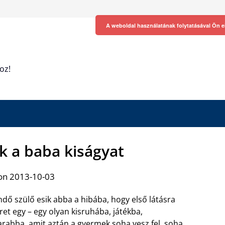
A weboldal használatának folytatásával Ön e
oz!
k a baba kiságyat
on 2013-10-03
ndő szülő esik abba a hibába, hogy első látásra
ret egy – egy olyan kisruhába, játékba,
rabba, amit aztán a gyermek soha vesz fel, soha