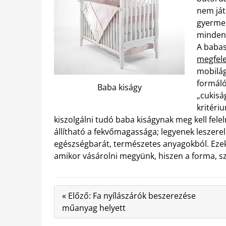
nem ját
gyermek
mindent
A babas
megfele
mobilág
formáló
Baba kiságy
„cukisá
kritéri
kiszolgálni tudó baba kiságynak meg kell felel
állítható a fekvőmagassága; legyenek leszerel
egészségbarát, természetes anyagokból. Ezek
amikor vásárolni megyünk, hiszen a forma, s
« Előző: Fa nyílászárók beszerezése
műanyag helyett