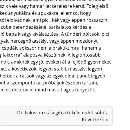
szik vele vagy hamar lecserélésre kerül. Főleg első
es anyukákra és apukákra jellemző, hogy
ől elolvadnak, ami pici, kék vagy éppen rózsaszín.
zoba berendezésénél sarkalatos kérdés a
lő baba kiságy kiválasztása
. A tündéri bölcsők, pici
yak, hercegnőkastélyt vagy éppen mozdonyt
 csodák, sokszor nem a praktikumra, hanem a
g faktorra” alapozva készülnek.
A legfontosabb
umok, amiknek egy jó, éveken át a fejlődő gyermeket
nie, a következők: legyen stabil, masszív; legyen
hetőek a rácsok vagy az egyik oldal panel; legyen
et a szempontokat próbáljuk észben tartani,
zín és dekoráció mind másodlagos tényezők.
Dr. Falus hozzásegíti a tökéletes külsőhöz
:Következő »