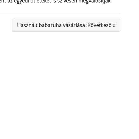
t az egyedi ötleteket is szívesen megvalósítják.
Használt babaruha vásárlása :Következő »