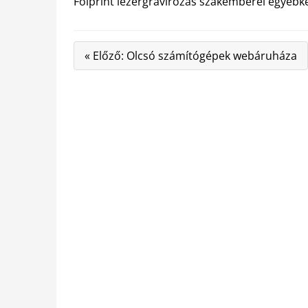
Folprint lézergravírozás szakemberei egyébkén
« Előző: Olcsó számítógépek webáruháza