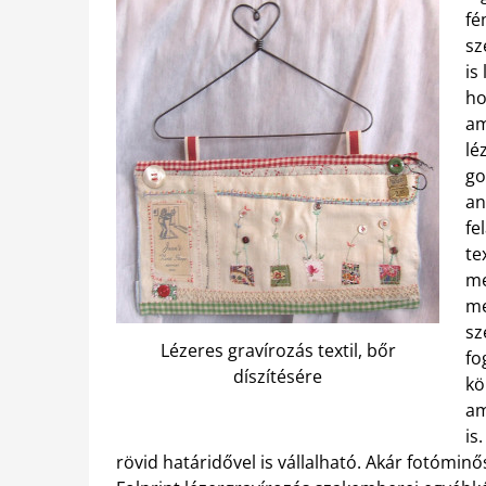
fé
sz
is
ho
am
lé
go
an
fe
te
me
me
sz
Lézeres gravírozás textil, bőr
fo
díszítésére
kö
am
is
rövid határidővel is vállalható. Akár fotóminő