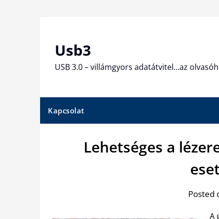
Skip
to
content
Usb3
USB 3.0 – villámgyors adatátvitel…az olvasóh
Kapcsolat
Lehetséges a lézere
ese
Posted 
A 