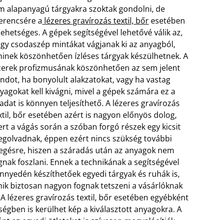
m alapanyagú tárgyakra szoktak gondolni, de
erencsére a
lézeres gravírozás textil, bőr
esetében
 lehetséges. A gépek segítségével lehetővé válik az,
gy csodaszép mintákat vágjanak ki az anyagból,
inek köszönhetően ízléses tárgyak készülhetnek. A
zerek profizmusának köszönhetően az sem jelent
ndot, ha bonyolult alakzatokat, vagy ha vastag
yagokat kell kivágni, mivel a gépek számára ez a
ladat is könnyen teljesíthető. A lézeres gravírozás
xtil, bőr esetében azért is nagyon előnyös dolog,
rt a vágás során a szóban forgó részek egy kicsit
golvadnak,
éppen ezért nincs szükség további
egésre, hiszen a száradás után az anyagok nem
gnak foszlani. Ennek a technikának a segítségével
nnyedén készíthetőek egyedi tárgyak és ruhák is,
ik biztosan nagyon fognak tetszeni a vásárlóknak
. A lézeres gravírozás textil, bőr esetében egyébként
ségben is kerülhet kép a kiválasztott anyagokra. A