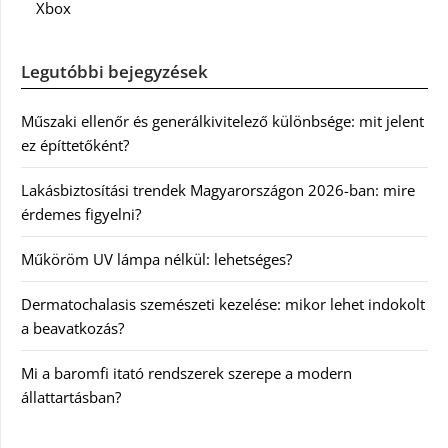
Xbox
Legutóbbi bejegyzések
Műszaki ellenőr és generálkivitelező különbsége: mit jelent
ez építtetőként?
Lakásbiztosítási trendek Magyarországon 2026-ban: mire
érdemes figyelni?
Műköröm UV lámpa nélkül: lehetséges?
Dermatochalasis szemészeti kezelése: mikor lehet indokolt
a beavatkozás?
Mi a baromfi itató rendszerek szerepe a modern
állattartásban?