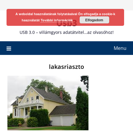
Skip
to
A weboldal használatának folytatásával Ön elfogadja a cookie-k
content
Usb3
Elfogadom
használatát
További információk
USB 3.0 – villámgyors adatátvitel…az olvasóhoz!
Menu
lakasriaszto