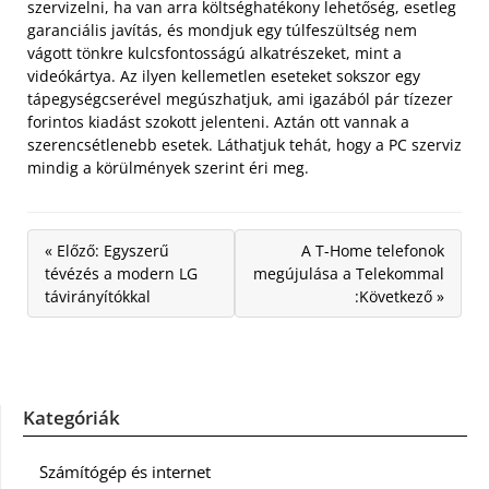
szervizelni, ha van arra költséghatékony lehetőség, esetleg
garanciális javítás, és mondjuk egy túlfeszültség nem
vágott tönkre kulcsfontosságú alkatrészeket, mint a
videókártya. Az ilyen kellemetlen eseteket sokszor egy
tápegységcserével megúszhatjuk, ami igazából pár tízezer
forintos kiadást szokott jelenteni. Aztán ott vannak a
szerencsétlenebb esetek. Láthatjuk tehát, hogy a PC szerviz
mindig a körülmények szerint éri meg.
« Előző: Egyszerű
A T-Home telefonok
tévézés a modern LG
megújulása a Telekommal
távirányítókkal
:Következő »
Kategóriák
Számítógép és internet