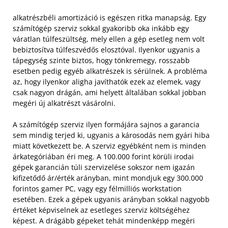
alkatrészbéli amortizáció is egészen ritka manapság. Egy
számítógép szerviz sokkal gyakoribb oka inkább egy
váratlan túlfeszültség, mely ellen a gép esetleg nem volt
bebiztosítva túlfeszvédős elosztóval. Ilyenkor ugyanis a
tápegység szinte biztos, hogy tönkremegy, rosszabb
esetben pedig egyéb alkatrészek is sérülnek. A probléma
az, hogy ilyenkor aligha javíthatók ezek az elemek, vagy
csak nagyon drágán, ami helyett általában sokkal jobban
megéri új alkatrészt vásárolni.
A számítógép szerviz ilyen formájára sajnos a garancia
sem mindig terjed ki, ugyanis a károsodás nem gyári hiba
miatt következett be. A szerviz egyébként nem is minden
árkategóriában éri meg. A 100.000 forint körüli irodai
gépek garancián túli szervizelése sokszor nem igazán
kifizetődő ár/érték arányban, mint mondjuk egy 300.000
forintos gamer PC, vagy egy félmilliós workstation
esetében. Ezek a gépek ugyanis arányban sokkal nagyobb
értéket képviselnek az esetleges szerviz költségéhez
képest. A drágább gépeket tehát mindenképp megéri