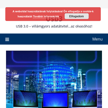
Skip
to
A weboldal használatának folytatásával Ön elfogadja a cookie-k
content
Usb3
Elfogadom
használatát
További információk
USB 3.0 – villámgyors adatátvitel…az olvasóhoz!
Menu