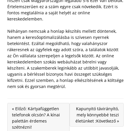
hiszen csak Magyarországon legalább 5-6 ezer van belőlük.
Értelemszerűen ez a szám egyre csak növekedik. Ezért is
fontos megtalálnia a saját helyét az online
kereskedelemben.
Néhányan nemcsak a honlap készítés mellett döntenek,
hanem a keresőoptimalizálásba is szívesen nyernek
betekintést. Ezáltal megoldható, hogy valahányszor
rákeresnek az ügyfelek egy adott szóra, a találatok között
az Ön vállalata szerepeljen a legelsők között. Az online
kereskedelemben szokás webáuházat bérelni vagy
készíteni. A szakemberek leginkább az utóbbit javasolják,
ugyanis a bérléssel bizonyos havi összeget szükséges
kifizetni. Ezzel szemben, a honlap elkészítésének a költsége
nem sok és gyorsan megtérül.
« Előző: Kártyafüggetlen
Kapunyitó távirányító,
telefonok olcsón? A kínai
mely könnyebbé teszi
palettán érdemes
életünket :Következő »
szétnézni!