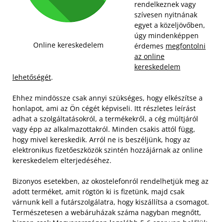
rendelkeznek vagy
szívesen nyitnának
egyet a közeljövőben,
úgy mindenképpen
Online kereskedelem
érdemes
megfontolni
az online
kereskedelem
lehetőségét
.
Ehhez mindössze csak annyi szükséges, hogy elkészítse a
honlapot, ami az Ön cégét képviseli. Itt részletes leírást
adhat a szolgáltatásokról, a termékekről, a cég múltjáról
vagy épp az alkalmazottakról. Minden csakis attól függ,
hogy mivel kereskedik. Arról ne is beszéljünk, hogy az
elektronikus fizetőeszközök szintén hozzájárnak az online
kereskedelem elterjedéséhez.
Bizonyos esetekben, az okostelefonról rendelhetjük meg az
adott terméket, amit rögtön ki is fizetünk, majd csak
várnunk kell a futárszolgálatra, hogy kiszállítsa a csomagot.
Természetesen a webáruházak száma nagyban megnőtt,