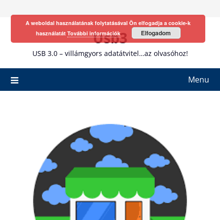
Skip
to
A weboldal használatának folytatásával Ön elfogadja a cookie-k
content
Usb3
Elfogadom
használatát
További információk
USB 3.0 – villámgyors adatátvitel…az olvasóhoz!
Menu