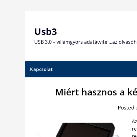
Skip
to
content
Usb3
USB 3.0 – villámgyors adatátvitel…az olvasóh
Kapcsolat
Miért hasznos a ké
Posted 
Az
re
re