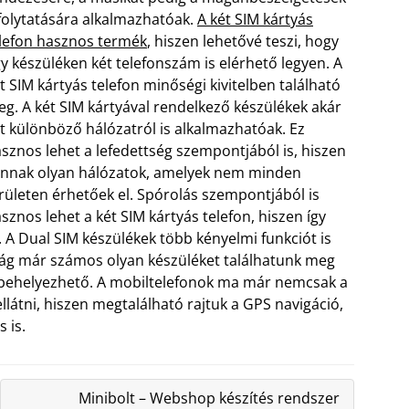
folytatására alkalmazhatóak.
A két SIM kártyás
lefon hasznos termék
, hiszen lehetővé teszi, hogy
y készüléken két telefonszám is elérhető legyen. A
t SIM kártyás telefon minőségi kivitelben található
g. A két SIM kártyával rendelkező készülékek akár
t különböző hálózatról is alkalmazhatóak. Ez
sznos lehet a lefedettség szempontjából is, hiszen
nnak olyan hálózatok, amelyek nem minden
rületen érhetőek el.
Spórolás szempontjából is
sznos lehet a két SIM kártyás telefon, hiszen így
A Dual SIM készülékek több kényelmi funkciót is
ág már számos olyan készüléket találhatunk meg
s behelyezhető. A mobiltelefonok ma már nemcsak a
llátni, hiszen megtalálható rajtuk a GPS navigáció,
 is.
Minibolt – Webshop készítés rendszer