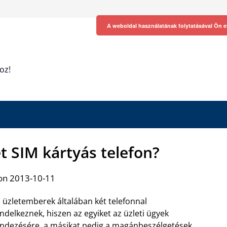
A weboldal használatának folytatásával Ön e
oz!
t SIM kártyás telefon?
on 2013-10-11
 üzletemberek általában két telefonnal
ndelkeznek, hiszen az egyiket az üzleti ügyek
ndezésére, a másikat pedig a magánbeszélgetések