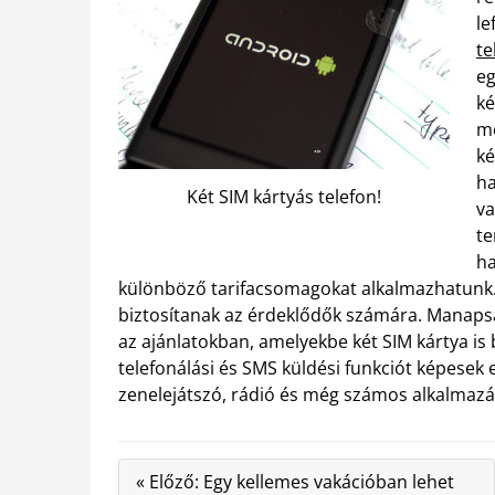
le
te
eg
ké
me
ké
ha
Két SIM kártyás telefon!
va
te
ha
különböző tarifacsomagokat alkalmazhatunk. 
biztosítanak az érdeklődők számára. Manaps
az ajánlatokban, amelyekbe két SIM kártya i
telefonálási és SMS küldési funkciót képesek e
zenelejátszó, rádió és még számos alkalmazás
« Előző: Egy kellemes vakációban lehet