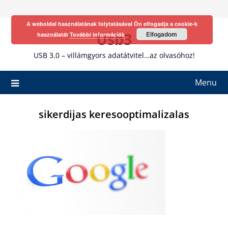
Skip
to
A weboldal használatának folytatásával Ön elfogadja a cookie-k
content
Usb3
Elfogadom
használatát
További információk
USB 3.0 – villámgyors adatátvitel…az olvasóhoz!
Menu
sikerdijas keresooptimalizalas