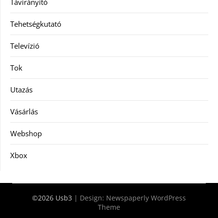
Távirányító
Tehetségkutató
Televízió
Tok
Utazás
Vásárlás
Webshop
Xbox
©2026 Usb3
| Design:
Newspaperly WordPress
Theme