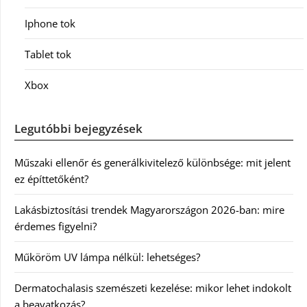
Iphone tok
Tablet tok
Xbox
Legutóbbi bejegyzések
Műszaki ellenőr és generálkivitelező különbsége: mit jelent
ez építtetőként?
Lakásbiztosítási trendek Magyarországon 2026-ban: mire
érdemes figyelni?
Műköröm UV lámpa nélkül: lehetséges?
Dermatochalasis szemészeti kezelése: mikor lehet indokolt
a beavatkozás?