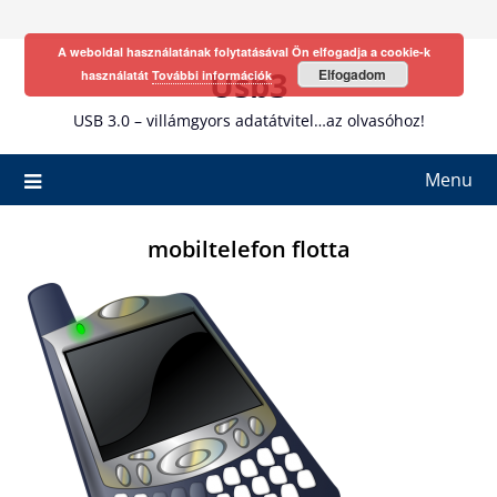
Skip
to
A weboldal használatának folytatásával Ön elfogadja a cookie-k
content
Usb3
Elfogadom
használatát
További információk
USB 3.0 – villámgyors adatátvitel…az olvasóhoz!
Menu
mobiltelefon flotta